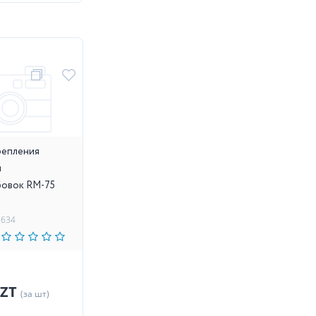
репления
я
овок RM-75
2634
KZT
(за шт)