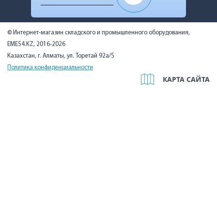
© Интернет-магазин складского и промышленного оборудования,
EME54.KZ, 2016-2026
Казахстан, г. Алматы, ул. Торетай 92а/5
Политика конфиденциальности
КАРТА САЙТА
Мы используем cookies, чтобы вам было удобно. Оставаясь на
сайте, вы подтверждаете, что ознакомились с Политикой в
отношении использования cookie-файлов на нашем сайте и
даёте согласие на их использование.
Подробнее