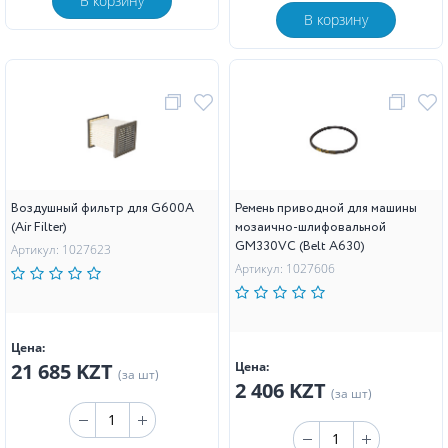
В корзину
В корзину
Воздушный фильтр для G600A
Ремень приводной для машины
(Air Filter)
мозаично-шлифовальной
GM330VC (Belt A630)
Артикул: 1027623
Артикул: 1027606
Цена:
21 685 KZT
Цена:
(за шт)
2 406 KZT
(за шт)