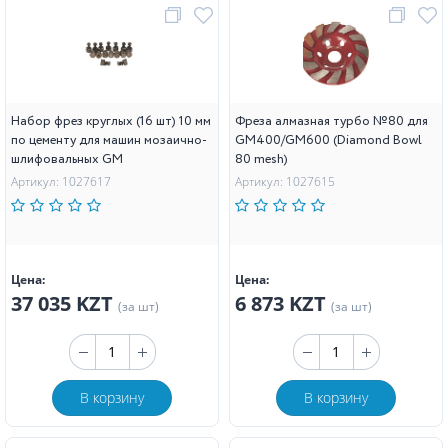
Набор фрез круглых (16 шт) 10 мм
Фреза алмазная турбо №80 для
по цементу для машин мозаично-
GM400/GM600 (Diamond Bowl
шлифовальных GM
80 mesh)
Артикул: 1027617
Артикул: 1027615
Цена:
Цена:
37 035 KZT
6 873 KZT
(за шт)
(за шт)
В корзину
В корзину