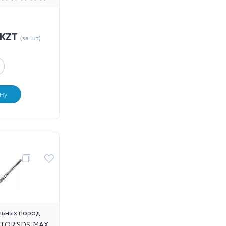
 KZT
(за шт)
ну
альных пород
м TOR SDS-MAX