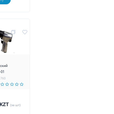
ский
-01
1760
 KZT
(за шт)