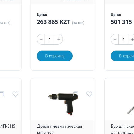
Цена:
Цена:
263 865 KZT
501 315
за шт)
(за шт)
В корзину
В корзи
ИП-3115
Дрель пневматическая
Бур для ск
ИП-1027
45*1620 м