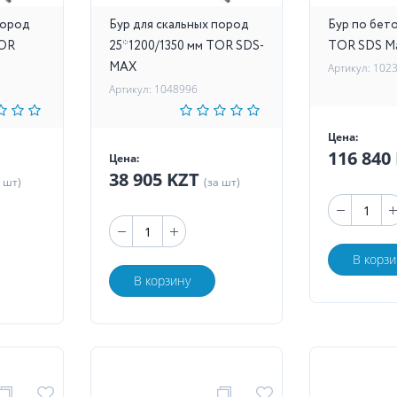
пород
Бур для скальных пород
Бур по бет
TOR
25*1200/1350 мм TOR SDS-
TOR SDS M
MAX
Артикул: 102
Артикул: 1048996
Цена:
116 840
Цена:
38 905 KZT
а шт)
(за шт)
В корзи
В корзину