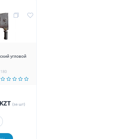
ский угловой
1180
 KZT
(за шт)
ну