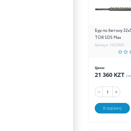
Бур по бетону 32х
TOR SDS Max
Артикул: 1023960
Цена:
21 360 KZT
(з
В корзину