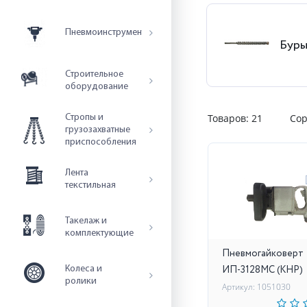
Пневмоинструмент
Буры
Строительное
оборудование
Товаров:
21
Сор
Стропы и
грузозахватные
приспособления
Лента
текстильная
Такелаж и
комплектующие
Пневмогайковерт
ИП-3128МС (КНР)
Колеса и
ролики
Артикул: 1051030