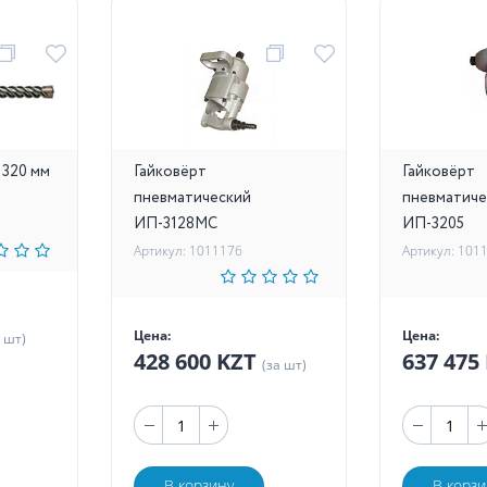
1320 мм
Гайковёрт
Гайковёрт
пневматический
пневматиче
ИП-3128МС
ИП-3205
Артикул: 1011176
Артикул: 101
Цена:
Цена:
а шт)
428 600 KZT
637 475
(за шт)
В корзину
В корзи