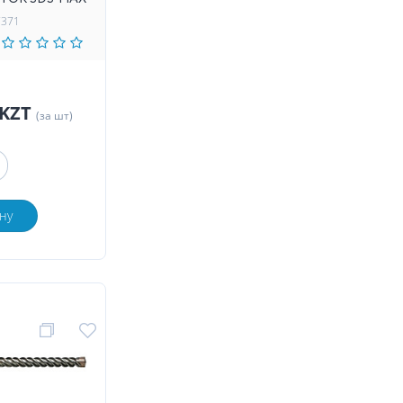
7371
 KZT
(за шт)
ну