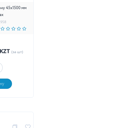
ону 45х1500 мм
ax
3958
 KZT
(за шт)
ну