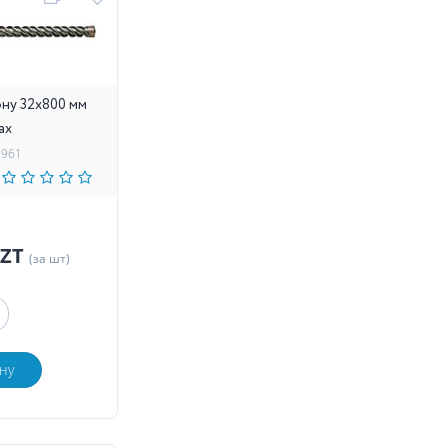
ону 32х800 мм
ax
3961
KZT
(за шт)
ну