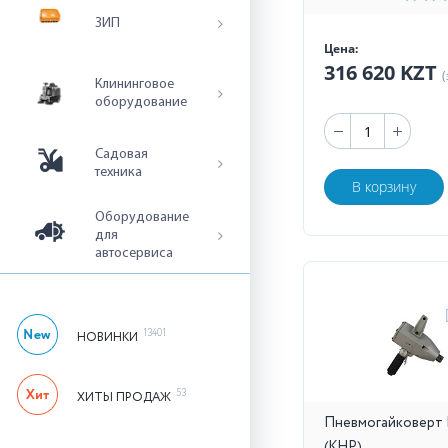
ЗИП
Цена:
316 620 KZT
(
Клининговое
оборудование
Садовая
техника
В корзину
Оборудование
для
автосервиса
13401
НОВИНКИ
53
ХИТЫ ПРОДАЖ
Пневмогайковерт 
(КНР)