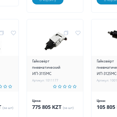
Гайковёрт
Гайковёрт
пневматический
пневматиче
ИП-3115МС
ИП-3125МС
Артикул: 1011177
Артикул: 100
Цена:
Цена:
T
775 805 KZT
105 805
(за шт)
(за шт)