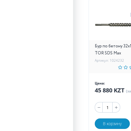
Бур по бетону 32х
TOR SDS Max
Артикул: 1024232
Цена:
45 880 KZT
(з
В корзину