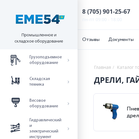
8 (705) 901-25-67
пн-пт 09:00 - 18:00
Промышленное и
Отзывы
Документы
складское оборудование
Грузоподъемное
оборудование
Главная
Каталог т
ДРЕЛИ, Г
Складская
техника
Весовое
оборудование
Пнев
дрел
Гидравлический
и
электрический
инструмент