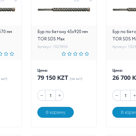
570 мм
Бур по бетону 45х920 мм
Бур по бет
TOR SDS Max
TOR SDS M
Артикул: 1023959
Артикул: 102
Цена:
Цена:
79 150 KZT
26 700 
а шт)
(за шт)
В корзину
В корзи