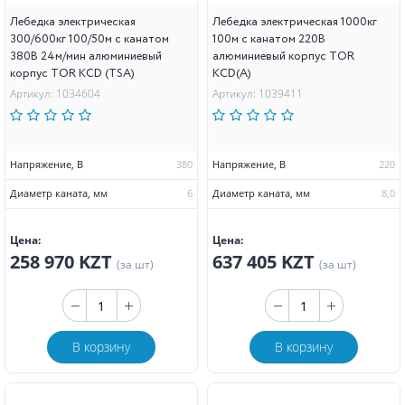
Лебедка электрическая
Лебедка электрическая 1000кг
300/600кг 100/50м с канатом
100м с канатом 220В
380В 24м/мин алюминиевый
алюминиевый корпус TOR
корпус TOR KCD (TSA)
KCD(А)
Артикул: 1034604
Артикул: 1039411
Напряжение, В
380
Напряжение, В
220
Диаметр каната, мм
6
Диаметр каната, мм
8,0
Цена:
Цена:
258 970 KZT
637 405 KZT
(за шт)
(за шт)
В корзину
В корзину