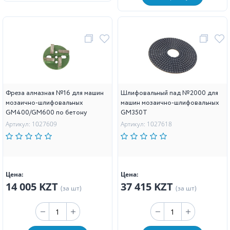
Фреза алмазная №16 для машин
Шлифовальный пад №2000 для
мозаично-шлифовальных
машин мозаично-шлифовальных
GM400/GM600 по бетону
GM350T
Артикул: 1027609
Артикул: 1027618
Цена:
Цена:
14 005 KZT
37 415 KZT
(за шт)
(за шт)