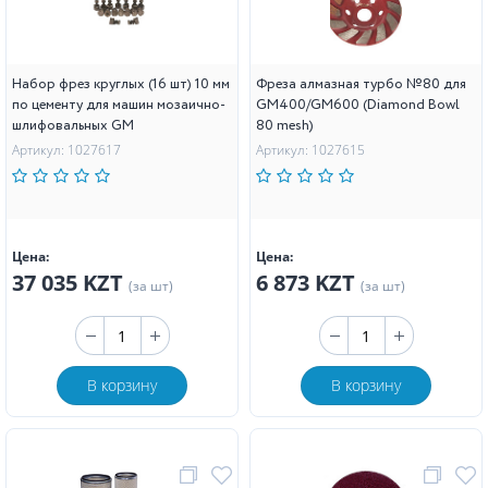
Набор фрез круглых (16 шт) 10 мм
Фреза алмазная турбо №80 для
по цементу для машин мозаично-
GM400/GM600 (Diamond Bowl
шлифовальных GM
80 mesh)
Артикул: 1027617
Артикул: 1027615
Цена:
Цена:
37 035 KZT
6 873 KZT
(за шт)
(за шт)
В корзину
В корзину