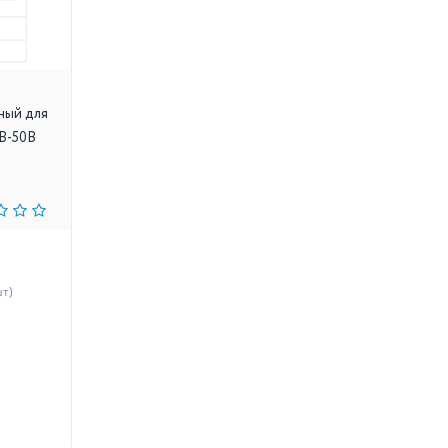
ный для
B-50B
шт)