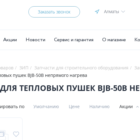
Алматы
Заказать звонок
Акции
Новости
Сервис и гарантия
О магазине
Ко
оваров
ЗИП
Запчасти для строительного оборудования
За
ловых пушек BJB-50B непрямого нагрева
ДЛЯ ТЕПЛОВЫХ ПУШЕК BJB-50B Н
ировать по
Умолчанию
Цене
Наличию
Акции