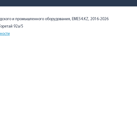
адского и промышленного оборудования, EME54.KZ, 2016-2026
 Торетай 92а/5
ности