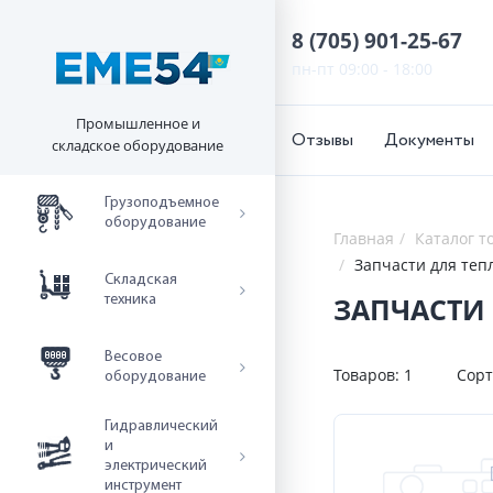
8 (705) 901-25-67
пн-пт 09:00 - 18:00
Промышленное и
Отзывы
Документы
складское оборудование
Грузоподъемное
оборудование
Главная
Каталог т
Запчасти для теп
Складская
ЗАПЧАСТИ 
техника
Весовое
Товаров:
1
Сорт
оборудование
Гидравлический
и
электрический
инструмент