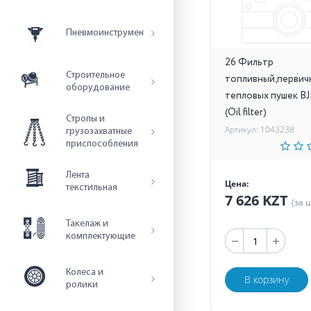
Пневмоинструмент
26 Фильтр
Строительное
топливный,первич
оборудование
тепловых пушек BJ
(Oil filter)
Стропы и
Артикул: 1043238
грузозахватные
приспособления
Лента
Цена:
текстильная
7 626 KZT
(за 
Такелаж и
комплектующие
Колеса и
В корзину
ролики