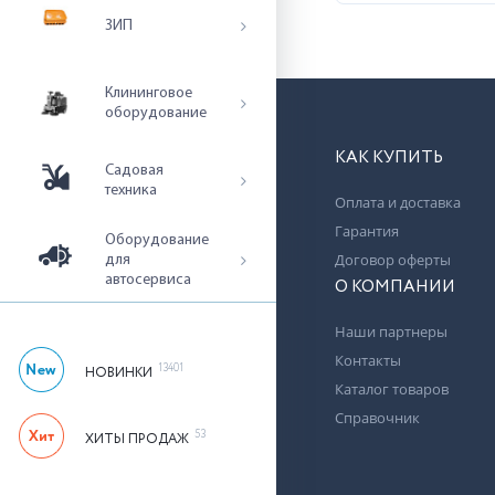
ЗИП
Клининговое
оборудование
КАК КУПИТЬ
Садовая
техника
Оплата и доставка
Гарантия
Оборудование
Договор оферты
для
автосервиса
О КОМПАНИИ
Наши партнеры
Контакты
13401
НОВИНКИ
Каталог товаров
Справочник
53
ХИТЫ ПРОДАЖ