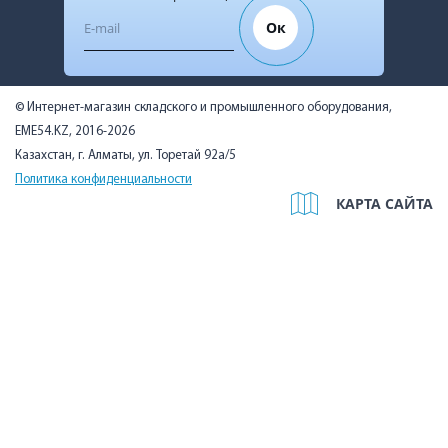
Ок
© Интернет-магазин складского и промышленного оборудования,
EME54.KZ, 2016-2026
Казахстан, г. Алматы, ул. Торетай 92а/5
Политика конфиденциальности
КАРТА САЙТА
Мы используем cookies, чтобы вам было удобно. Оставаясь на
сайте, вы подтверждаете, что ознакомились с Политикой в
отношении использования cookie-файлов на нашем сайте и