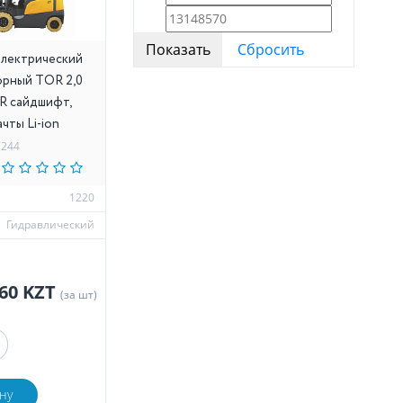
электрический
рный TOR 2,0
0R сайдшифт,
ачты Li-ion
7244
м
1220
Гидравлический
060 KZT
(за шт)
ну