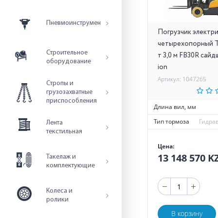
Пневмоинструмент
Погрузчик электр
четырехопорный T
Строительное
т 3,0 м FB30R сайд
оборудование
ion
Артикул: 1047265
Стропы и
грузозахватные
приспособления
Длина вил, мм
Тип тормоза
Гидра
Лента
текстильная
Цена:
13 148 570 
Такелаж и
комплектующие
Колеса и
ролики
В корзину