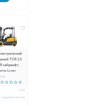
электрический
рный TOR 2,0
0R сайдшифт,
ачты Li-ion
7246
м
1220
Гидравлический