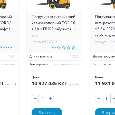
ический
Погрузчик электрический
Погрузчик 
OR 3,0
четырехопорный TOR 2,0
четырехопо
шифт Li-
т 3,0 м FB20R сайдшифт Li-
т 5,6 м FB2
ion
своб. ход м
Артикул: 1047233
Артикул: 104
1220
Длина вил, мм
1220
Длина вил, м
влический
Тип тормоза
Гидравлический
Тип тормоза
Цена:
Цена:
KZT
10 927 435 KZT
11 921 
(за шт)
(за шт)
В корзину
В корзи