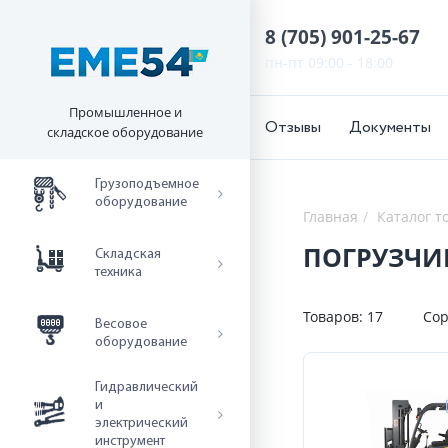
8 (705) 901-25-67
пн-пт 09:00 - 18:00
Промышленное и
Отзывы
Документы
складское оборудование
Грузоподъемное
оборудование
Главная
Каталог т
ПОГРУЗЧИ
Складская
техника
Товаров:
17
Сор
Весовое
оборудование
Гидравлический
и
электрический
инструмент