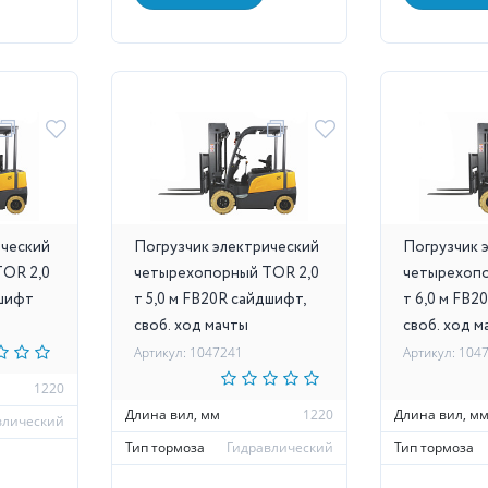
ический
Погрузчик электрический
Погрузчик 
OR 2,0
четырехопорный TOR 2,0
четырехопо
дшифт
т 5,0 м FB20R сайдшифт,
т 6,0 м FB2
своб. ход мачты
своб. ход м
Артикул: 1047241
Артикул: 104
1220
Длина вил, мм
1220
Длина вил, м
влический
Тип тормоза
Гидравлический
Тип тормоза