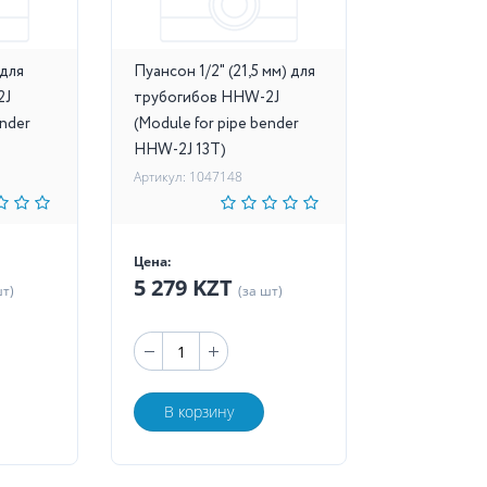
 для
Пуансон 1/2" (21,5 мм) для
2J
трубогибов HHW-2J
ender
(Module for pipe bender
HHW-2J 13T)
Артикул: 1047148
Цена:
5 279 KZT
шт)
(за шт)
В корзину