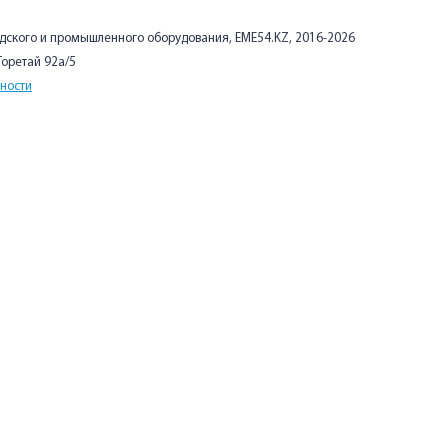
адского и промышленного оборудования, EME54.KZ, 2016-2026
 Торетай 92а/5
ности