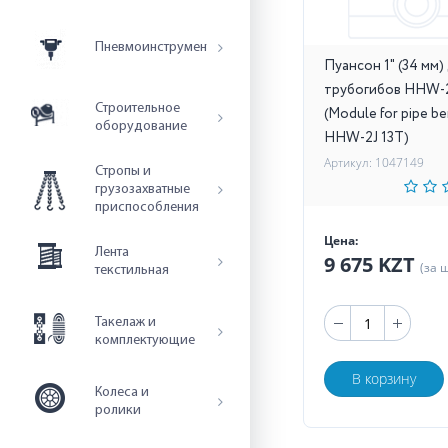
Пневмоинструмент
Пуансон 1" (34 мм)
трубогибов HHW-
Строительное
(Module for pipe b
оборудование
HHW-2J 13T)
Артикул: 1047149
Стропы и
грузозахватные
приспособления
Цена:
Лента
9 675 KZT
(за 
текстильная
Такелаж и
комплектующие
В корзину
Колеса и
ролики