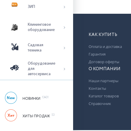
ЗИП
Клининговое
оборудование
КАК КУПИТЬ
Садовая
Оплата и доставка
техника
Гарантия
Договор оферты
Оборудование
О КОМПАНИИ
для
автосервиса
Наши партнеры
Контакты
Каталог товаров
13401
НОВИНКИ
Справочник
53
ХИТЫ ПРОДАЖ