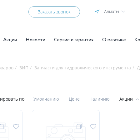
Алматы
Заказать звонок
Акции
Новости
Сервис и гарантия
О магазине
Ко
оваров
ЗИП
Запчасти для гидравлического инструмента
Д
Ы
ировать по
Умолчанию
Цене
Наличию
Акции