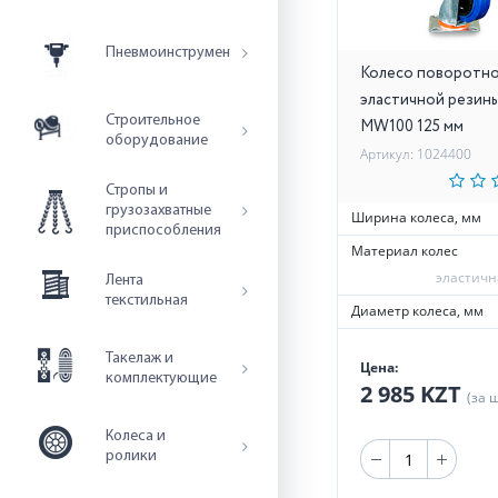
Пневмоинструмент
Колесо поворотно
эластичной резин
Строительное
MW100 125 мм
оборудование
Артикул: 1024400
Стропы и
грузозахватные
Ширина колеса, мм
приспособления
Материал колес
эластичн
Лента
текстильная
Диаметр колеса, мм
Такелаж и
Цена:
комплектующие
2 985 KZT
(за 
Колеса и
ролики