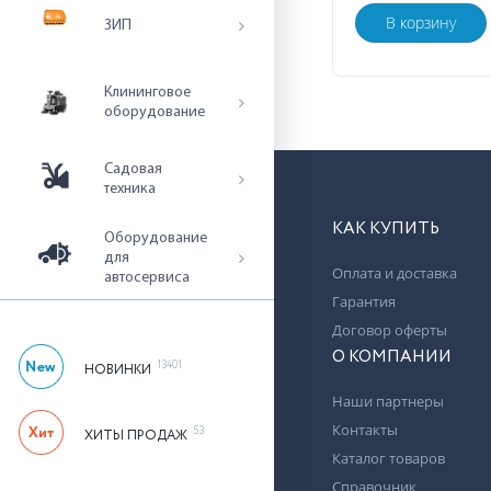
В корзину
ЗИП
Клининговое
оборудование
Садовая
техника
КАК КУПИТЬ
Оборудование
для
Оплата и доставка
автосервиса
Гарантия
Договор оферты
О КОМПАНИИ
13401
НОВИНКИ
Наши партнеры
Контакты
53
ХИТЫ ПРОДАЖ
Каталог товаров
Справочник