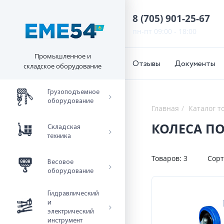
8 (705) 901-25-67
пн-пт 09:00 - 18:00
Промышленное и
Отзывы
Документы
складское оборудование
Грузоподъемное
оборудование
Главная
Каталог т
КОЛЕСА ПО
Складская
техника
Товаров:
3
Сорт
Весовое
оборудование
Гидравлический
и
электрический
инструмент