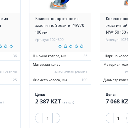
е из
Колесо поворотное из
Колесо пов
ы
эластичной резины MW70
эластичной
100 мм
MW150 150 
Артикул: 1024399
Артикул: 102
36
Ширина колеса, мм
36
Ширина колес
Материал колес
Материал кол
ая резина
эластичная резина
э
125
Диаметр колеса, мм
100
Диаметр колес
Цена:
Цена:
2 387 KZT
7 068 K
шт)
(за шт)