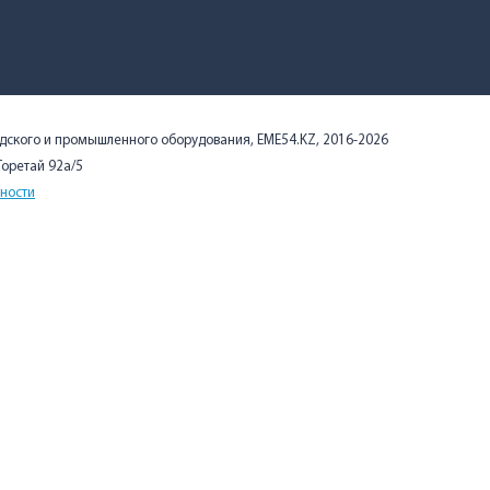
адского и промышленного оборудования, EME54.KZ, 2016-2026
 Торетай 92а/5
ности