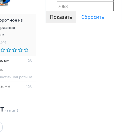
оротное из
 резины
мм
4401
а, мм
50
ес
ластичная резина
а, мм
150
ZT
(за шт)