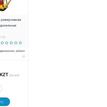
 реверсивная
Н дизельная
4136
едвижения, м/мин
30
 KZT
(за шт)
ну