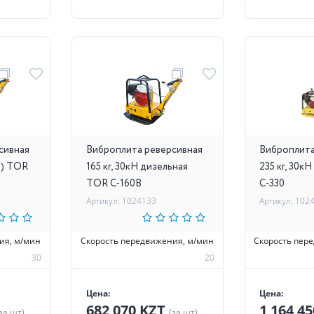
сивная
Виброплита реверсивная
Виброплита
in) TOR
165 кг, 30кН дизельная
235 кг, 30к
TOR C-160B
C-330
Артикул: 1024133
Артикул: 102
ия, м/мин
Скорость передвижения, м/мин
Скорость пер
30
20
Цена:
Цена:
682 070 KZT
1 164 4
за шт)
(за шт)