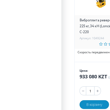
Виброплита ревер
225 кг, 34 кН (Lonc
C-220
Артикул: 1049244
Скорость передвижен
Цена:
933 080 KZT
(
В корзину