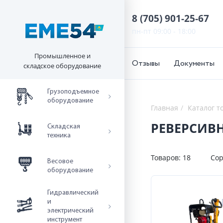
8 (705) 901-25-67
пн-пт 09:00 - 18:00
Промышленное и
Отзывы
Документы
складское оборудование
Грузоподъемное
оборудование
Главная
Каталог т
РЕВЕРСИВ
Складская
техника
Товаров:
18
Сор
Весовое
оборудование
Гидравлический
и
электрический
инструмент