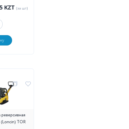
55 KZT
(за шт)
ну
 реверсивная
Н (Loncin) TOR