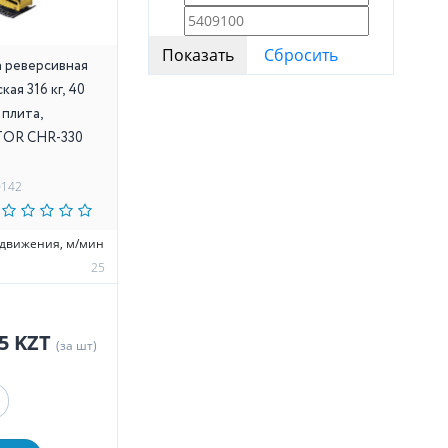
 реверсивная
кая 316 кг, 40
 плита,
TOR CHR-330
0142
едвижения, м/мин
25
05 KZT
(за шт)