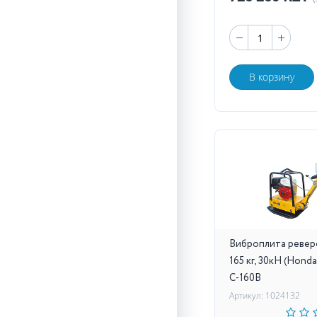
В корзину
Виброплита ревер
165 кг, 30кН (Hond
C-160B
Артикул: 1024132