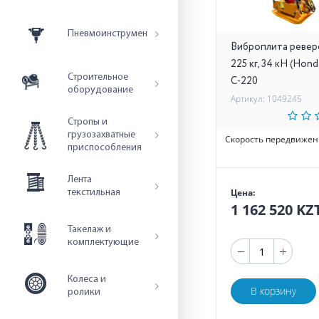
Пневмоинструмент
Виброплита ревер
225 кг, 34 кН (Hon
Строительное
C-220
оборудование
Артикул: 1049245
Стропы и
грузозахватные
Скорость передвижен
приспособления
Лента
Цена:
текстильная
1 162 520 KZ
Такелаж и
комплектующие
Колеса и
В корзину
ролики