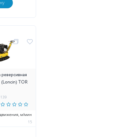
ну
 реверсивная
Н (Loncin) TOR
0139
едвижения, м/мин
15