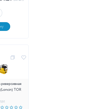
ну
 реверсивная
Н (Loncin) TOR
1591