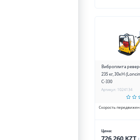
Виброплита ревер
235 кг, 30кН (Lonc
C-330
Артикул: 1024134
Скорость передвижен
Цена:
726 260 KZT
(