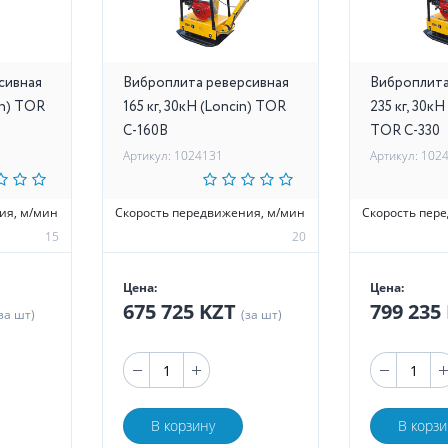
сивная
Виброплита реверсивная
Виброплита
in) TOR
165 кг, 30кН (Loncin) TOR
235 кг, 30к
C-160B
TOR C-330
Артикул: 1024131
Артикул: 102
ия, м/мин
Скорость передвижения, м/мин
Скорость пер
15
20
Цена:
Цена:
675 725 KZT
799 235
за шт)
(за шт)
В корзину
В корзи