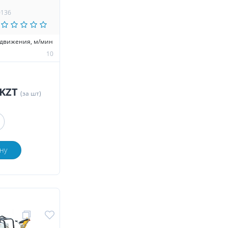
0136
едвижения, м/мин
10
 KZT
(за шт)
ну