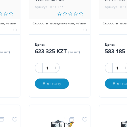
TOR CR-30 PRO
CR-25 PRO
Артикул: 1050137
Артикул: 105
ия, м/мин
Скорость передвижения, м/мин
Скорость пер
10
10
Цена:
Цена:
623 325 KZT
583 185
за шт)
(за шт)
В корзину
В корзи