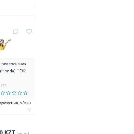
 реверсивная
Н (Honda) TOR
4135
едвижения, м/мин
30
50 KZT
(за шт)