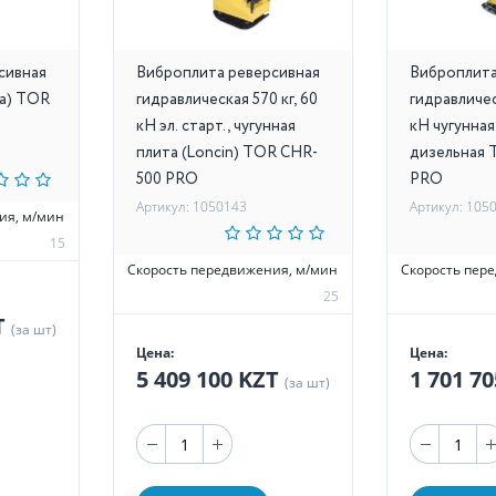
сивная
Виброплита реверсивная
Виброплита
da) TOR
гидравлическая 570 кг, 60
гидравличес
кН эл. старт., чугунная
кН чугунная
плита (Loncin) TOR CHR-
дизельная 
500 PRO
PRO
Артикул: 1050143
Артикул: 105
ия, м/мин
15
Скорость передвижения, м/мин
Скорость пер
25
T
(за шт)
Цена:
Цена:
5 409 100 KZT
1 701 7
(за шт)