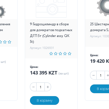
вления
9 Гидроцилиндр в сборе
25 Шестерн
мм
для домкратов подкатных
домкрата SJ
ДГП 5т (Cylinder assy. QK
Артикул: 103
5t)
Артикул: 1026931
Цена:
19 420 
а шт)
Цена:
143 395 KZT
(за шт)
В корзи
В корзину