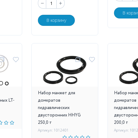
В корзи
В корзину
Набор манжет для
Набор манж
ных LT-
домкратов
домкратов
гидравлических
гидравличе
двусторонних HHYG
двусторон
250,0 т
200,0 т
Артикул: 1012401
Артикул: 101