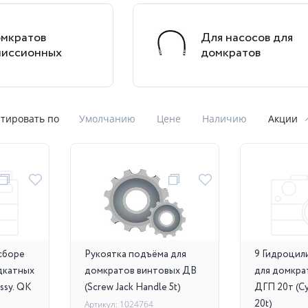
омкратов
Для насосов для
миссионных
домкратов
тировать по
Умолчанию
Цене
Наличию
Акции
сборе
Рукоятка подъёма для
9 Гидроцил
дкатных
домкратов винтовых ДВ
для домкра
ssy. QK
(Screw Jack Handle 5t)
ДГП 20т (Cy
20t)
Артикул: 1024764