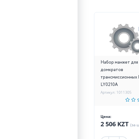
Набор манжет для
домкратов
трансмиссионных 
LY0210A
Артикул: 1011305
Цена:
2 506 KZT
(за 