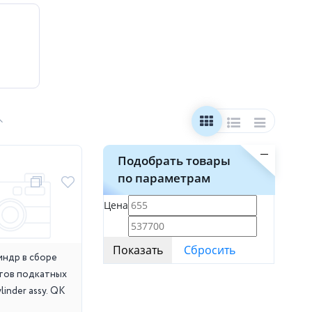
Подобрать товары
по параметрам
Цена
индр в сборе
тов подкатных
linder assy. QK