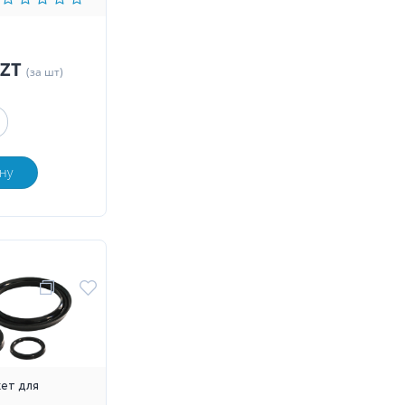
KZT
(за шт)
ну
ет для