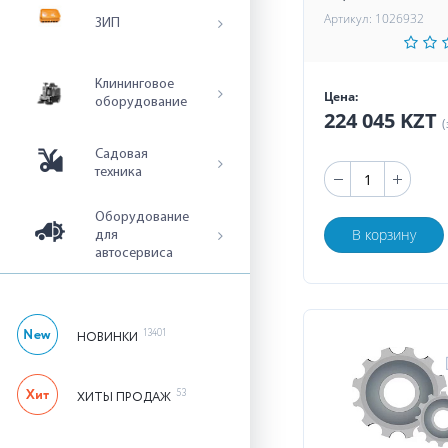
Артикул: 1026932
ЗИП
Клининговое
Цена:
оборудование
224 045 KZT
(
Садовая
техника
Оборудование
В корзину
для
автосервиса
13401
НОВИНКИ
53
ХИТЫ ПРОДАЖ