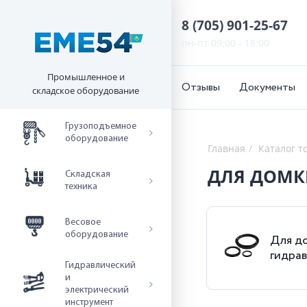
8 (705) 901-25-67
пн-пт 09:00 - 18:00
Промышленное и
Отзывы
Документы
складское оборудование
Грузоподъемное
оборудование
Главная
Каталог т
ДЛЯ ДОМК
Складская
техника
Весовое
оборудование
Для д
гидра
Гидравлический
и
электрический
инструмент