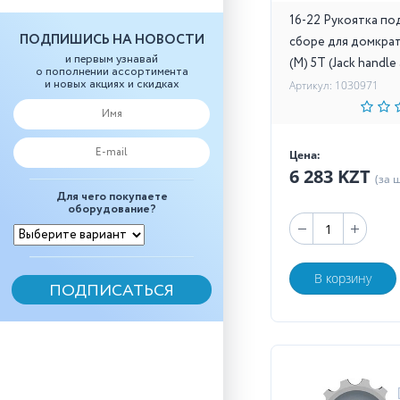
16-22 Рукоятка по
ПОДПИШИСЬ НА НОВОСТИ
сборе для домкрат
и первым узнавай
(M) 5Т (Jack handle 
о пополнении ассортимента
и новых акциях и скидках
Артикул: 1030971
Цена:
6 283 KZT
(за 
Для чего покупаете
оборудование?
В корзину