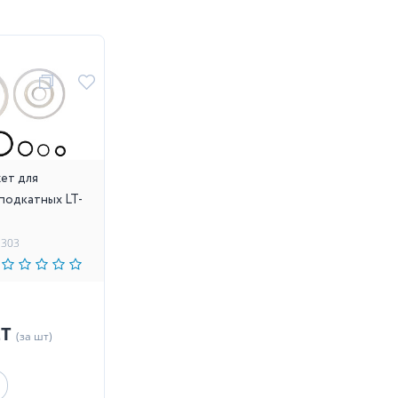
ет для
подкатных LT-
1303
ZT
(за шт)