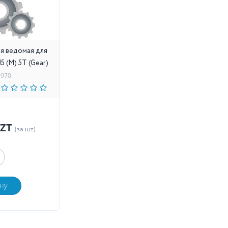
я ведомая для
5 (M) 5Т (Gear)
0970
KZT
(за шт)
ну