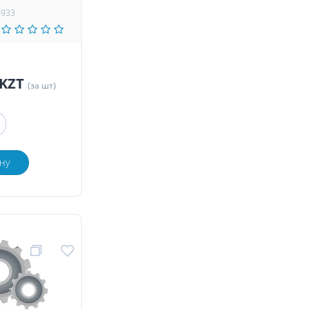
6933
 KZT
(за шт)
ну