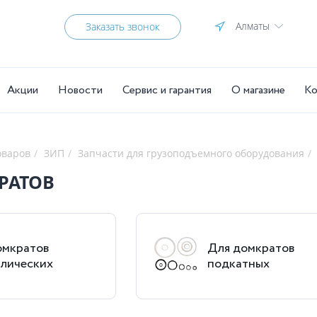
Алматы
Заказать звонок
Акции
Новости
Сервис и гарантия
О магазине
Ко
оваров
ЗИП
Запчасти для грузоподъемного оборудования
РАТОВ
омкратов
Для домкратов
влических
подкатных