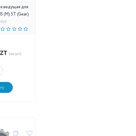
я ведущая для
5 (M) 5Т (Gear)
0969
KZT
(за шт)
ну