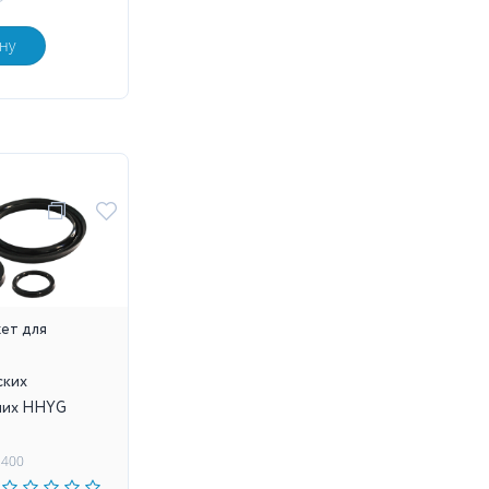
ну
ет для
ских
них HHYG
2400