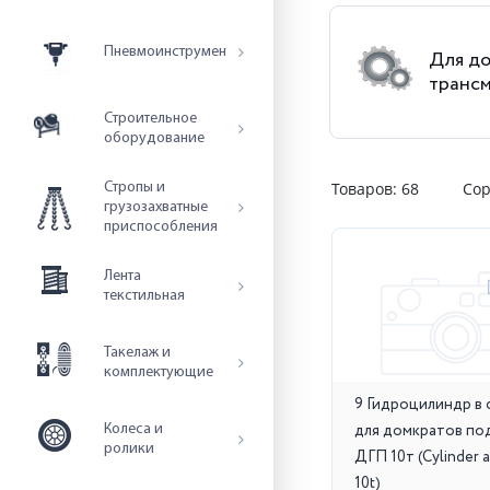
Пневмоинструмент
Для д
транс
Строительное
оборудование
Товаров:
68
Сор
Стропы и
грузозахватные
приспособления
Лента
текстильная
Такелаж и
комплектующие
9 Гидроцилиндр в 
для домкратов по
Колеса и
ролики
ДГП 10т (Cylinder a
10t)