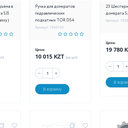
дъёма в
Ручка для домкратов
23 Шестерн
а SJ5
гидравлических
домкрата SJ
assy.)
подкатных TOR DS4
Артикул: 103
Артикул: 1043155
Цена:
19 780 
Цена:
10 015 KZT
шт)
(за шт)
В корзи
В корзину