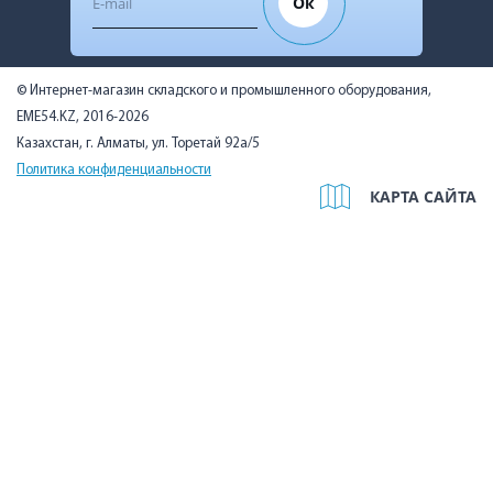
Ок
© Интернет-магазин складского и промышленного оборудования,
EME54.KZ, 2016-2026
Казахстан, г. Алматы, ул. Торетай 92а/5
Политика конфиденциальности
КАРТА САЙТА
Мы используем cookies, чтобы вам было удобно. Оставаясь на
сайте, вы подтверждаете, что ознакомились с Политикой в
отношении использования cookie-файлов на нашем сайте и
даёте согласие на их использование.