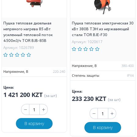
Пушка тепловая дизельная
Пушка тепловая электрическая 30
непрямого нагрева 85 кВт
кВт 380В ТЭН из нержавеющей
усиленный тепловой поток
стали TOR BJE-F30
4500м3/ч TOR BJB-85B
Артикул: 1020617
Артикул: 1026789
Напряжение, В
380-400
Напряжение, В
220-240
Степень защиты
IPX4
Цена:
Цена:
1 421 200 KZT
(за шт)
233 230 KZT
(за шт)
В корзину
В корзину