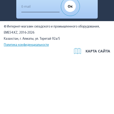
Ок
© Интернет-магазин складского и промышленного оборудования,
EME54.KZ, 2016-2026
Казахстан, г. Алматы, ул. Торетай 92а/5
Политика конфиденциальности
КАРТА САЙТА
Мы используем cookies, чтобы вам было удобно. Оставаясь на
сайте, вы подтверждаете, что ознакомились с Политикой в
отношении использования cookie-файлов на нашем сайте и