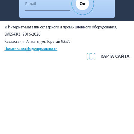
Ок
© Интернет-магазин складского и промышленного оборудования,
EME54.KZ, 2016-2026
Казахстан, г. Алматы, ул. Торетай 92а/5
Политика конфиденциальности
КАРТА САЙТА
Мы используем cookies, чтобы вам было удобно. Оставаясь на
сайте, вы подтверждаете, что ознакомились с Политикой в
отношении использования cookie-файлов на нашем сайте и
даёте согласие на их использование.