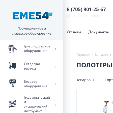
8 (705) 901-25-67
пн-пт 09:00 - 18:00
Промышленное и
Отзывы
Документы
складское оборудование
Грузоподъемное
оборудование
Главная
Каталог т
ПОЛОТЕРЫ
Складская
техника
Товаров:
1
Сорт
Весовое
оборудование
Гидравлический
и
электрический
инструмент