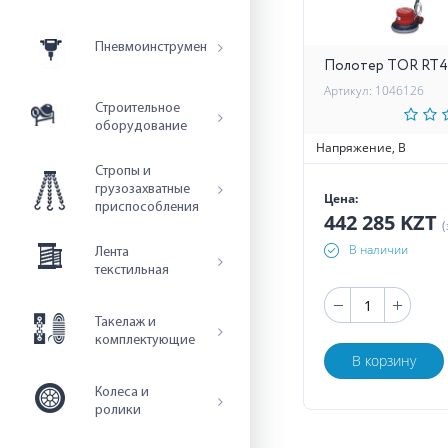
Пневмоинструмент
Полотер TOR RT4
Артикул: 1046126
Строительное
оборудование
Напряжение, В
Стропы и
грузозахватные
Цена:
приспособления
442 285 KZT
(
В наличии
Лента
текстильная
Такелаж и
комплектующие
В корзину
Колеса и
ролики