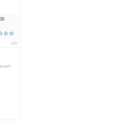
30
220
за шт)