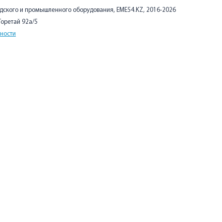
адского и промышленного оборудования, EME54.KZ, 2016-2026
 Торетай 92а/5
ности