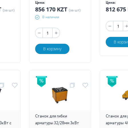
Цена:
Цена:
T
856 170 KZT
812 675
(за шт)
(за шт)
В наличии
В корзи
В корзину
Станок для гибки
Станок для
3кВт с
арматуры 32/28мм 3кВт
арматуры 4