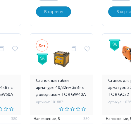
В корзину
В корзи
Станок для гибки
Станок для
4кВт с
арматуры 40/32мм 3кВт с
арматуры 3
 GW50A
доводчиком TOR GW40A
TOR GQ32
Артикул: 1018821
Артикул: 102
380
Напряжение, В
380
Напряжение, 