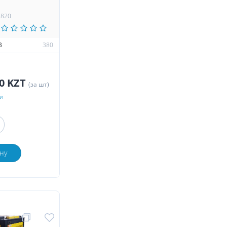
8820
В
380
70 KZT
(за шт)
и
ну