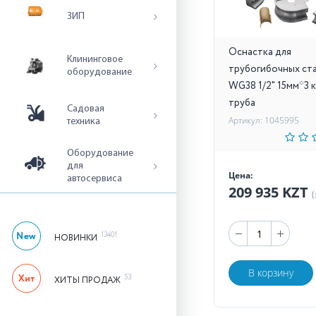
ЗИП
Оснастка для
Клининговое
трубогибочных ст
оборудование
WG38 1/2" 15мм*3 к
труба
Садовая
Артикул: 1045995
техника
Оборудование
для
Цена:
автосервиса
209 935 KZT
(
13401
НОВИНКИ
В корзину
53
ХИТЫ ПРОДАЖ