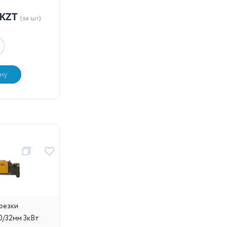
 KZT
(за шт)
ну
 резки
0/32мм 3кВт