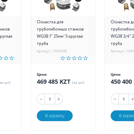
Оснастка для
Оснастка д
анков
трубогибочных станков
трубогибоч
руглая
WG38 1" 25мм*3 круглая
WG38 3/4" 2
труба
труба
Артикул: 1045998
Артикул: 104
Цена:
Цена:
469 485 KZT
450 400
за шт)
(за шт)
В корзину
В корзи