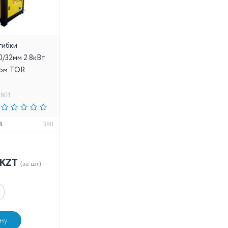
гибки
0/32мм 2.8кВт
ком TOR
8801
В
380
 KZT
(за шт)
ну