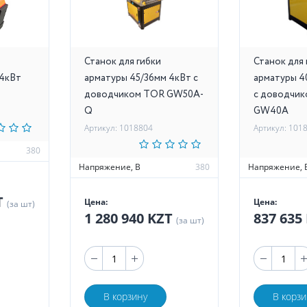
Станок для гибки
Станок для 
 4кВт
арматуры 45/36мм 4кВт с
арматуры 4
доводчиком TOR GW50A-
с доводчи
Q
GW40A
Артикул: 1018804
Артикул: 101
380
Напряжение, В
380
Напряжение, 
T
Цена:
Цена:
(за шт)
1 280 940 KZT
837 635
(за шт)
В корзину
В корзи