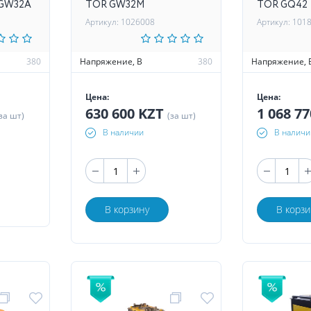
 GW32A
TOR GW32M
TOR GQ42
Артикул: 1026008
Артикул: 101
380
Напряжение, В
380
Напряжение, 
Цена:
Цена:
630 600 KZT
1 068 7
за шт)
(за шт)
В наличии
В наличи
В корзину
В корзи