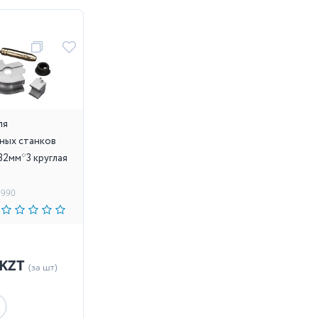
ля
ных станков
32мм*3 круглая
5990
 KZT
(за шт)