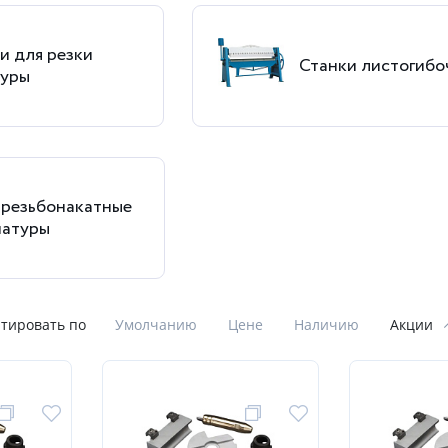
и для резки
Станки листогибо
туры
 резьбонакатные
матуры
тировать по
Умолчанию
Цене
Наличию
Акции