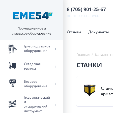
8 (705) 901-25-67
пн-пт 09:00 - 18:00
Промышленное и
Отзывы
Документы
складское оборудование
Грузоподъемное
оборудование
Главная
Каталог т
СТАНКИ
Складская
техника
Весовое
оборудование
Станк
арма
Гидравлический
и
электрический
инструмент