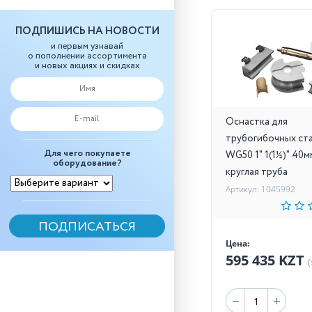
ПОДПИШИСЬ НА НОВОСТИ
и первым узнавай
о пополнении ассортимента
и новых акциях и скидках
Оснастка для
трубогибочных ст
Для чего покупаете
WG50 1" 1(1½)" 40м
оборудование?
круглая труба
Артикул: 1045992
Цена:
595 435 KZT
(