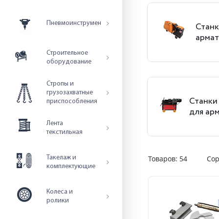
Пневмоинструмент
Станк
арма
Строительное
оборудование
Стропы и
грузозахватные
Станки
приспособления
для ар
Лента
текстильная
Такелаж и
Товаров:
54
Сор
комплектующие
Колеса и
ролики