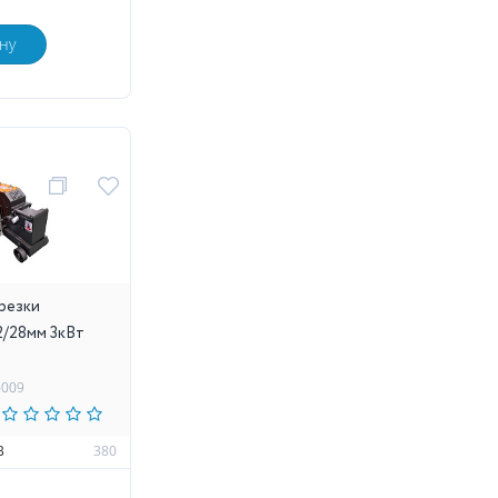
ну
 резки
2/28мм 3кВт
6009
В
380