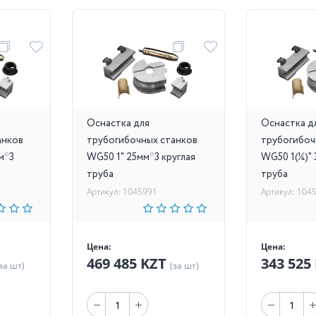
Оснастка для
Оснастка д
анков
трубогибочных станков
трубогибоч
м*3
WG50 1" 25мм*3 круглая
WG50 1(¼)" 
труба
труба
Артикул: 1045991
Артикул: 104
Цена:
Цена:
469 485 KZT
343 525
за шт)
(за шт)