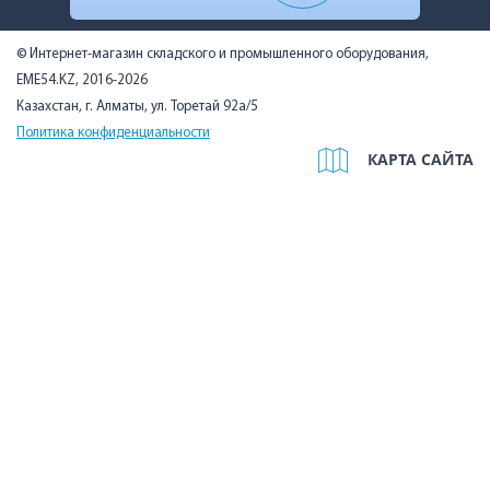
© Интернет-магазин складского и промышленного оборудования,
EME54.KZ, 2016-2026
Казахстан, г. Алматы, ул. Торетай 92а/5
Политика конфиденциальности
КАРТА САЙТА
Мы используем cookies, чтобы вам было удобно. Оставаясь на
сайте, вы подтверждаете, что ознакомились с Политикой в
отношении использования cookie-файлов на нашем сайте и
даёте согласие на их использование.
Подробнее