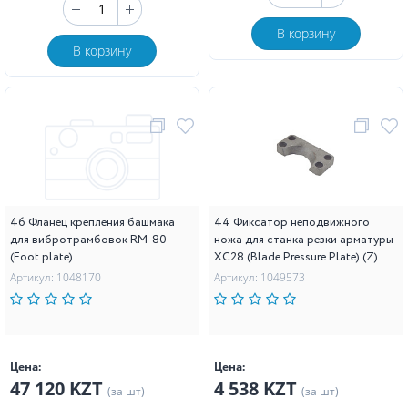
В корзину
В корзину
46 Фланец крепления башмака
44 Фиксатор неподвижного
для вибротрамбовок RM-80
ножа для станка резки арматуры
(Foot plate)
XC28 (Blade Pressure Plate) (Z)
Артикул: 1048170
Артикул: 1049573
Цена:
Цена:
47 120 KZT
4 538 KZT
(за шт)
(за шт)