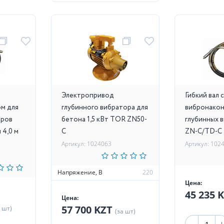
Электропривод
Гибкий вал с
м для
глубинного вибратора для
вибронакон
оров
бетона 1,5 кВт TOR ZN50-
глубинных 
 4,0 м
C
ZN-C/TD-C 
Артикул: 1024063
Артикул: 102
Напряжение, В
220
Цена:
45 235 
Цена:
57 700 KZT
а шт)
(за шт)