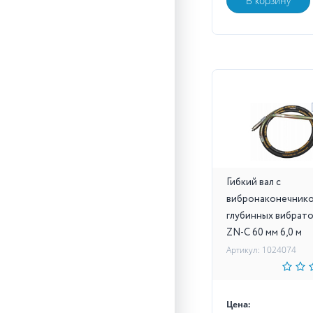
В корзину
Гибкий вал с
вибронаконечнико
глубинных вибрат
ZN-C 60 мм 6,0 м
Артикул: 1024074
Цена: