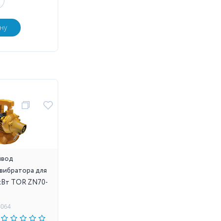
ну
ивод
 вибратора для
 кВт TOR ZN70-
4064