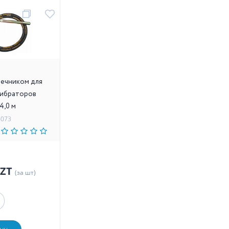
ечником для
вибраторов
4,0 м
4073
KZT
(за шт)