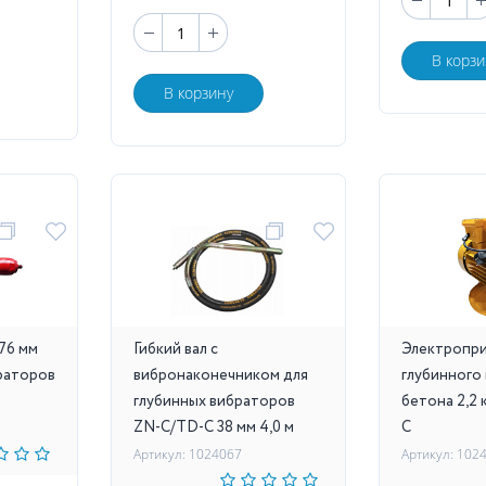
В корзи
В корзину
76 мм
Гибкий вал с
Электропр
раторов
вибронаконечником для
глубинного
глубинных вибраторов
бетона 2,2
ZN-C/TD-C 38 мм 4,0 м
C
Артикул: 1024067
Артикул: 102