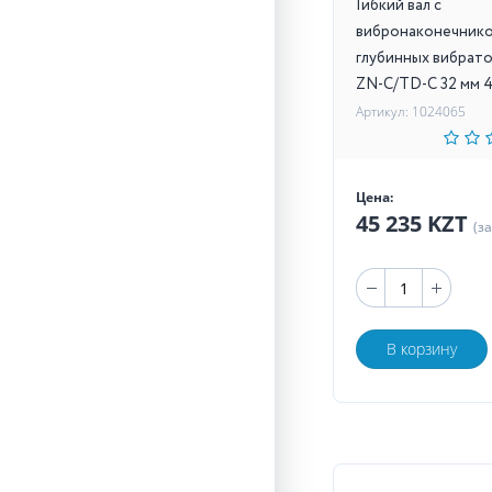
Гибкий вал с
вибронаконечнико
глубинных вибрат
ZN-C/TD-C 32 мм 4
Артикул: 1024065
Цена:
45 235 KZT
(з
В корзину