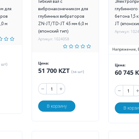
Гибкий вал с
Электропр
м для
вибронаконечником для
глубинного
оров
глубинных вибраторов
бетона 1,5
,0 м
ZN-JT/TD-JT 45 мм 6,0 м
JT (японски
(японский тип)
Артикул: 102
Артикул: 1024058
Напряжение, 
Цена:
а шт)
Цена:
51 700 KZT
60 745 
(за шт)
В корзину
В корзи