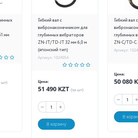
бинных
Гибкий вал с
Гибкий вал с
вибронаконечником для
вибронакон
51 мм
глубинных вибраторов
глубинных 
ZN-JT/TD-JT 32 мм 6,0 м
ZN-C/TD-C 5
(японский тип)
Артикул: 102
Артикул: 1024054
Цена:
50 080 
Цена:
а шт)
51 490 KZT
(за шт)
В корзи
В корзину