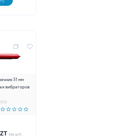
ну
ечник 51 мм
ных вибраторов
1910
KZT
(за шт)