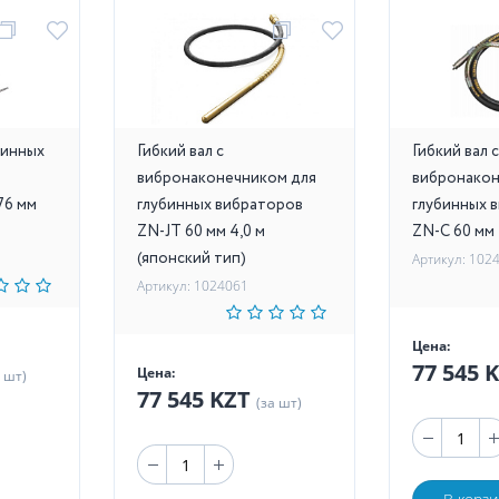
бинных
Гибкий вал с
Гибкий вал с
вибронаконечником для
вибронакон
76 мм
глубинных вибраторов
глубинных 
ZN-JT 60 мм 4,0 м
ZN-C 60 мм 
(японский тип)
Артикул: 102
Артикул: 1024061
Цена:
77 545 
Цена:
а шт)
77 545 KZT
(за шт)