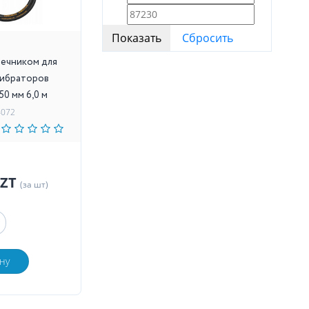
ечником для
вибраторов
0 мм 6,0 м
4072
KZT
(за шт)
ну