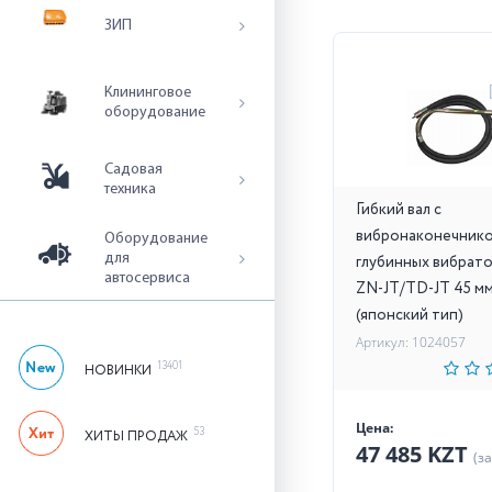
ЗИП
Клининговое
оборудование
Садовая
техника
Гибкий вал с
вибронаконечнико
Оборудование
для
глубинных вибрат
автосервиса
ZN-JT/TD-JT 45 мм
(японский тип)
Артикул: 1024057
13401
НОВИНКИ
Цена:
53
ХИТЫ ПРОДАЖ
47 485 KZT
(з