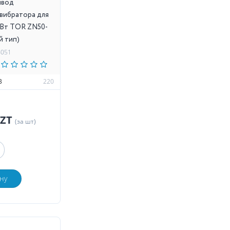
ивод
 вибратора для
 кВт TOR ZN50-
й тип)
4051
В
220
KZT
(за шт)
ну