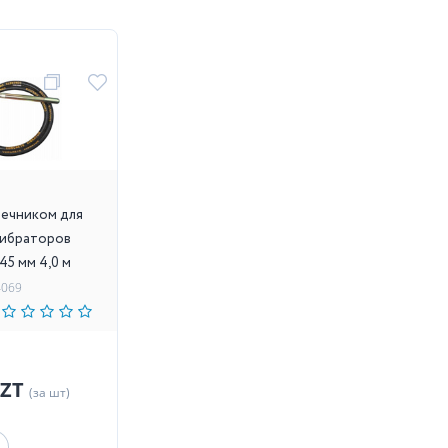
ечником для
вибраторов
45 мм 4,0 м
4069
KZT
(за шт)