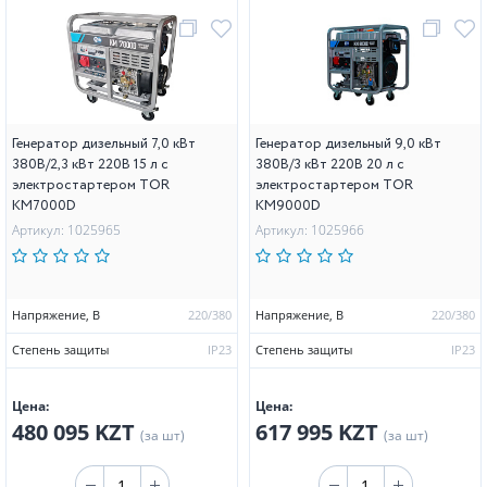
Генератор дизельный 7,0 кВт
Генератор дизельный 9,0 кВт
380В/2,3 кВт 220В 15 л с
380В/3 кВт 220В 20 л с
электростартером TOR
электростартером TOR
KM7000D
KM9000D
Артикул: 1025965
Артикул: 1025966
Напряжение, В
220/380
Напряжение, В
220/380
Степень защиты
IP23
Степень защиты
IP23
Цена:
Цена:
480 095 KZT
617 995 KZT
(за шт)
(за шт)