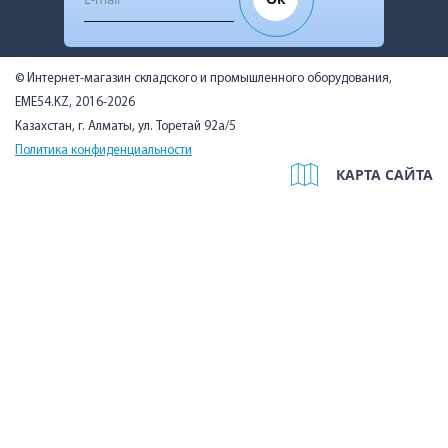
© Интернет-магазин складского и промышленного оборудования,
EME54.KZ, 2016-2026
Казахстан, г. Алматы, ул. Торетай 92а/5
Политика конфиденциальности
КАРТА САЙТА
Мы используем cookies, чтобы вам было удобно. Оставаясь на
сайте, вы подтверждаете, что ознакомились с Политикой в
отношении использования cookie-файлов на нашем сайте и
даёте согласие на их использование.