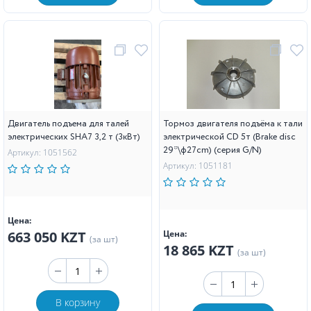
Двигатель подъема для талей
Тормоз двигателя подъёма к тали
электрических SHA7 3,2 т (3кВт)
электрической CD 5т (Brake disc
29*\ф27cm) (серия G/N)
Артикул: 1051562
Артикул: 1051181
Цена:
663 050 KZT
Цена:
(за шт)
18 865 KZT
(за шт)
В корзину