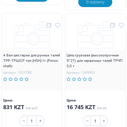
В корзину
4 Вал шестерни для ручных талей
Цепь грузовая (высокопрочная
ТРР-ТРШСР тип (HSH) 1т (Pinion
9*27) для червячных талей ТРЧП
shaft)
5,0 т
Артикул: 1023788
Артикул: 1049965
Цена:
Цена:
831 KZT
16 745 KZT
(за шт)
(за м)