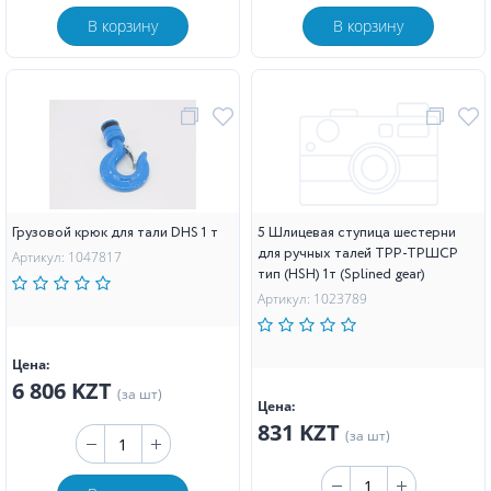
В корзину
В корзину
Грузовой крюк для тали DHS 1 т
5 Шлицевая ступица шестерни
для ручных талей ТРР-ТРШСР
Артикул: 1047817
тип (HSH) 1т (Splined gear)
Артикул: 1023789
Цена:
6 806 KZT
(за шт)
Цена:
831 KZT
(за шт)