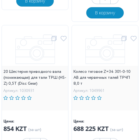
В корзину
В корзину
20 Шестерня приводного вала
Колесо тяговое Z=34 301-0-10
(понижающая) для тали ТРШ (HS-
АВ для червячных талей ТРЧП
Z) 0,5T (Disc Gear)
8,0 т
Артикул: 1030931
Артикул: 1049961
Цена:
Цена:
854 KZT
688 225 KZT
(за шт)
(за шт)