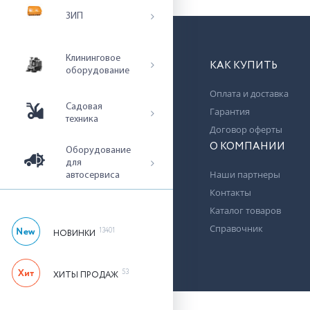
ЗИП
Клининговое
КАК КУПИТЬ
оборудование
Оплата и доставка
Садовая
Гарантия
техника
Договор оферты
О КОМПАНИИ
Оборудование
для
Наши партнеры
автосервиса
Контакты
Каталог товаров
Справочник
13401
НОВИНКИ
53
ХИТЫ ПРОДАЖ