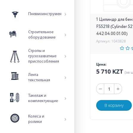
Пневмоинструмент
1 Цилиндр для бе
FS5218 (Cylinder 52
Строительное
442.04.00.01.00)
оборудование
Артикул: 1043828
Стропы и
грузозахватные
приспособления
Цена:
5 710 KZT
(за 
Лента
текстильная
Такелаж и
комплектующие
В корзину
Колеса и
ролики