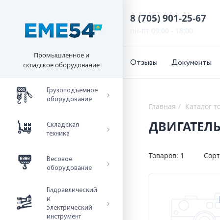
8 (705) 901-25-67
пн-пт 09:00 - 18:00
Промышленное и
Отзывы
Документы
складское оборудование
Грузоподъемное
оборудование
Главная
Каталог т
ДВИГАТЕЛЬ
Складская
техника
Товаров:
1
Сорт
Весовое
оборудование
Гидравлический
и
электрический
инструмент