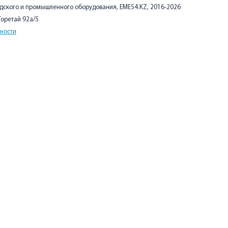
адского и промышленного оборудования, EME54.KZ, 2016-2026
 Торетай 92а/5
ности