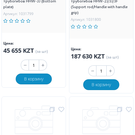
трубогибов HHW-3J (Bottom
трубогибов HHW-2J/3J/3F
plate)
(Support rod/Handle with handle
grip)
Артикул: 1031799
Артикул: 1031800
Цена:
45 655 KZT
Цена:
(за шт)
187 630 KZT
(за шт)
В корзину
В корзину