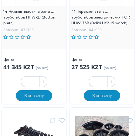
14 Нижняя пластина рамы для
41 Переключатель для
трубогибов HHW-2J (Bottom
трубогибов электрических TOR
plate)
HHW-76B (Delixi HY2-15 switch)
Артикул: 1031798
Артикул: 1041950
Цена:
Цена:
41 345 KZT
27 525 KZT
(за шт)
(за шт)
В корзину
В корзину