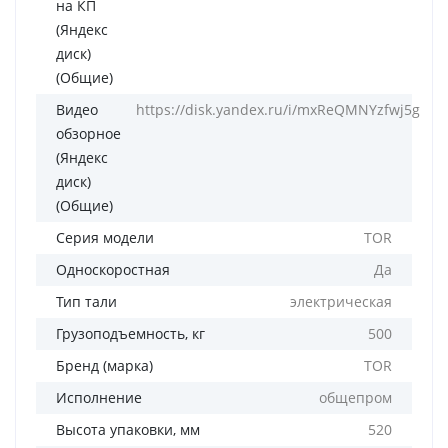
на КП
(Яндекс
диск)
(Общие)
Видео
https://disk.yandex.ru/i/mxReQMNYzfwj5g
обзорное
(Яндекс
диск)
(Общие)
Серия модели
TOR
Односкоростная
Да
Тип тали
электрическая
Грузоподъемность, кг
500
Бренд (марка)
TOR
Исполнение
общепром
Высота упаковки, мм
520