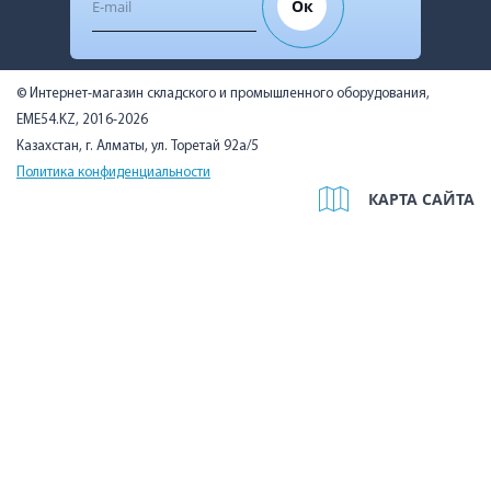
Ок
© Интернет-магазин складского и промышленного оборудования,
EME54.KZ, 2016-2026
Казахстан, г. Алматы, ул. Торетай 92а/5
Политика конфиденциальности
КАРТА САЙТА
Мы используем cookies, чтобы вам было удобно. Оставаясь на
сайте, вы подтверждаете, что ознакомились с Политикой в
отношении использования cookie-файлов на нашем сайте и
даёте согласие на их использование.