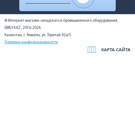
© Интернет-магазин складского и промышленного оборудования,
EME54.KZ, 2016-2026
Казахстан, г. Алматы, ул. Торетай 92а/5
Политика конфиденциальности
КАРТА САЙТА
Мы используем cookies, чтобы вам было удобно. Оставаясь на
сайте, вы подтверждаете, что ознакомились с Политикой в
отношении использования cookie-файлов на нашем сайте и
даёте согласие на их использование.
Подробнее