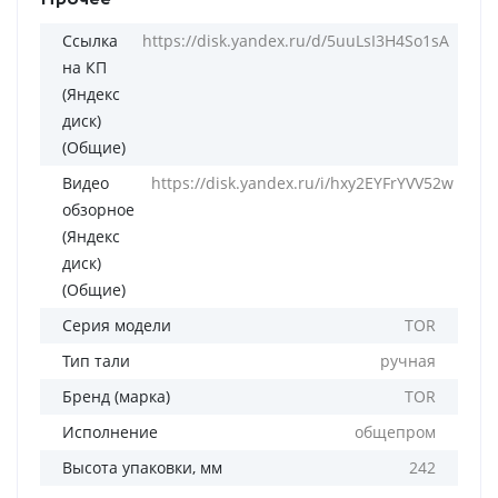
Ссылка
https://disk.yandex.ru/d/5uuLsI3H4So1sA
на КП
(Яндекс
диск)
(Общие)
Видео
https://disk.yandex.ru/i/hxy2EYFrYVV52w
обзорное
(Яндекс
диск)
(Общие)
Серия модели
TOR
Тип тали
ручная
Бренд (марка)
TOR
Исполнение
общепром
Высота упаковки, мм
242