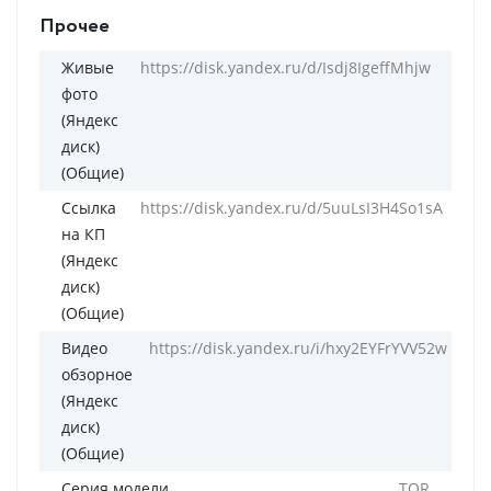
Прочее
Живые
https://disk.yandex.ru/d/Isdj8IgeffMhjw
фото
(Яндекс
диск)
(Общие)
Ссылка
https://disk.yandex.ru/d/5uuLsI3H4So1sA
на КП
(Яндекс
диск)
(Общие)
Видео
https://disk.yandex.ru/i/hxy2EYFrYVV52w
обзорное
(Яндекс
диск)
(Общие)
Серия модели
TOR