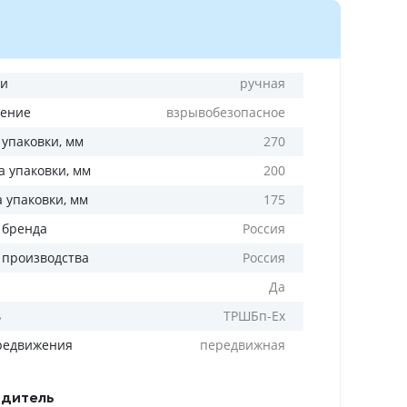
ли
ручная
ение
взрывобезопасное
 упаковки, мм
270
 упаковки, мм
200
а упаковки, мм
175
 бренда
Россия
 производства
Россия
Да
ь
ТРШБп-Ех
редвижения
передвижная
дитель