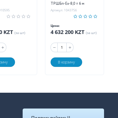
ТРШБп-Ех-8,0 т 6 м
010595
Артикул: 1043756
Цена:
00 KZT
4 632 200 KZT
(за шт)
(за шт)
рзину
В корзину
Подписывайтесь!!