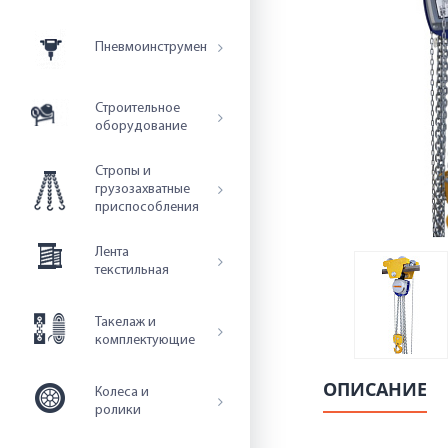
Пневмоинструмент
Строительное
оборудование
Стропы и
грузозахватные
приспособления
Лента
текстильная
Такелаж и
комплектующие
ОПИСАНИЕ
Колеса и
ролики