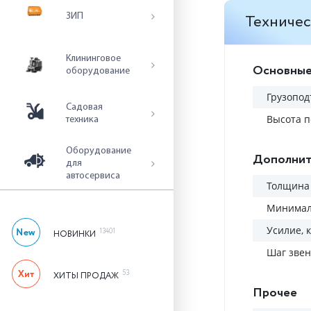
Техничес
ЗИП
Клининговое
Основные
оборудование
Грузопод
Садовая
Высота п
техника
Оборудование
Дополнит
для
автосервиса
Толщина 
Минималь
Усилие, к
13401
НОВИНКИ
Шаг звен
53
ХИТЫ ПРОДАЖ
Прочее