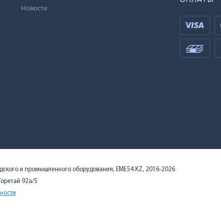
Новости
адского и промышленного оборудования, EME54.KZ, 2016-2026
 Торетай 92а/5
ности