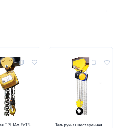
ная ТРШАп-ЕхТ3-
Таль ручная шестеренная