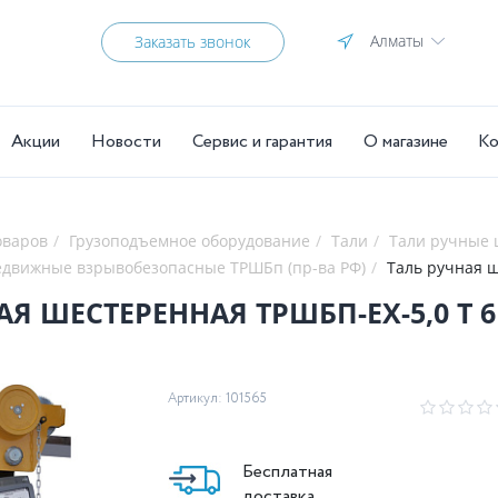
Алматы
Заказать звонок
Акции
Новости
Сервис и гарантия
О магазине
Ко
оваров
Грузоподъемное оборудование
Тали
Тали ручные
едвижные взрывобезопасные ТРШБп (пр-ва РФ)
Таль ручная ш
АЯ ШЕСТЕРЕННАЯ ТРШБП-ЕХ-5,0 Т 6
Артикул: 101565
Бесплатная
доставка