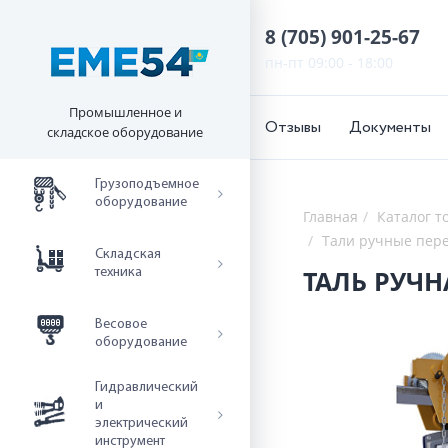
8 (705) 901-25-67
пн-пт 09:00 - 18:00
Промышленное и
Отзывы
Документы
складское оборудование
Грузоподъемное
оборудование
Главная
Каталог т
Тали ручные пер
Складская
ТАЛЬ РУЧН
техника
Весовое
оборудование
Гидравлический
и
электрический
инструмент