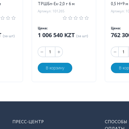
м
ТРШБп-Ех-2,0 т 6 м
0,5 Н=9 м
Артикул: 101265
Артикул: 1
Цена:
Цена:
T
1 006 540 KZT
762 3
(за шт)
(за шт)
В корзину
В ко
ПРЕСС-ЦЕНТР
СПОСОБЫ
ОПЛАТЫ