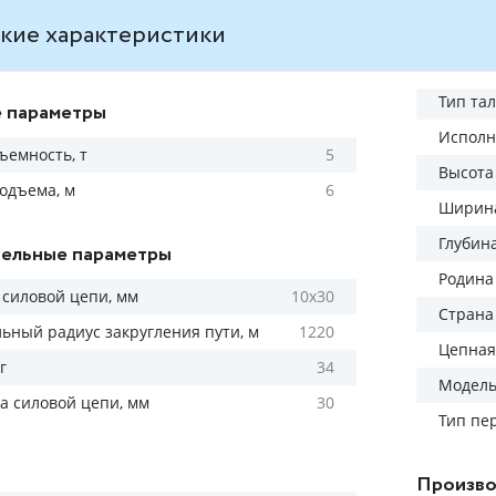
кие характеристики
Тип та
 параметры
Исполн
ъемность, т
5
Высота
одъема, м
6
Ширина
Глубин
ельные параметры
Родина
силовой цепи, мм
10х30
Страна
ный радиус закругления пути, м
1220
Цепная
г
34
Модел
а силовой цепи, мм
30
Тип пе
Произво