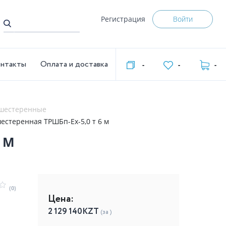
Регистрация
Войти
нтакты
Оплата и доставка
-
-
-
 шестеренные
естеренная ТРШБп-Ех-5,0 т 6 м
 М
(0)
Цена:
2 129 140
KZT
(за )