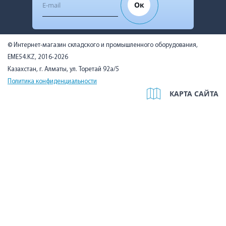
Ок
© Интернет-магазин складского и промышленного оборудования,
EME54.KZ, 2016-2026
Казахстан, г. Алматы, ул. Торетай 92а/5
Политика конфиденциальности
КАРТА САЙТА
Мы используем cookies, чтобы вам было удобно. Оставаясь на
сайте, вы подтверждаете, что ознакомились с Политикой в
отношении использования cookie-файлов на нашем сайте и
даёте согласие на их использование.