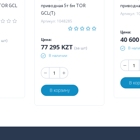
т 12м TOR GCL
приводная 5т 6м TOR
GCL(T)
Артикул: 1
Артикул: 1048285
Цена:
40 60
Цена:
а шт)
77 295 KZT
(за шт)
В нал
В наличии
В ко
В корзину