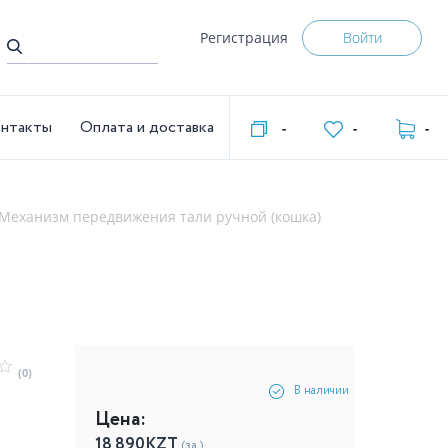
Регистрация
Войти
нтакты
Оплата и доставка
-
-
-
Механизм передвижения тали ручной (кошка)
(0)
В наличии
Цена:
18 890
KZT
(за )