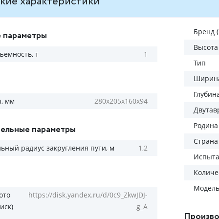
кие характеристики
Бренд 
 параметры
Высота
ъемность, т
1
Тип
Ширина
Глубин
, мм
280х205х160х94
Двутав
Родина
ельные параметры
Страна
ный радиус закругления пути, м
1,2
Испыта
Количес
Модел
ото
https://disk.yandex.ru/d/0c9_ZkwJDJ-
иск)
g_A
Произво