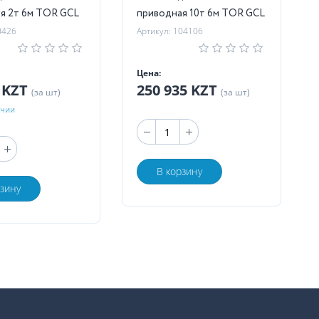
приводная 2т 6м TOR GCL
приводная 10т 6м TOR GCL
0426
Артикул: 104106
Цена:
0 KZT
250 935 KZT
(за шт)
(за шт)
ичии
В корзину
рзину