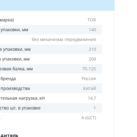
(марка)
TOR
 упаковки, мм
140
без механизма передвижения
 упаковки, мм
210
а упаковки, мм
200
ровая балка, мм
75-125
 бренда
Россия
 производства
Китай
тельная нагрузка, кН
14,7
тво шт. в упаковке
1
ь
A (GCT)
дитель