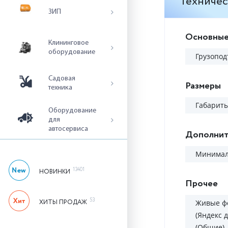
Техничес
ЗИП
Основные
Клининговое
оборудование
Грузопод
Садовая
Размеры
техника
Габариты
Оборудование
для
автосервиса
Дополнит
Минималь
13401
НОВИНКИ
Прочее
53
ХИТЫ ПРОДАЖ
Живые ф
(Яндекс д
(Общие)