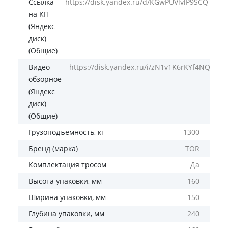
Ссылка
https://disk.yandex.ru/d/KGwPUVlvlP9SCQ
на КП
(Яндекс
диск)
(Общие)
Видео
https://disk.yandex.ru/i/zN1v1K6rKYf4NQ
обзорное
(Яндекс
диск)
(Общие)
Грузоподъемность, кг
1300
Бренд (марка)
TOR
Комплектация тросом
Да
Высота упаковки, мм
160
Ширина упаковки, мм
150
Глубина упаковки, мм
240