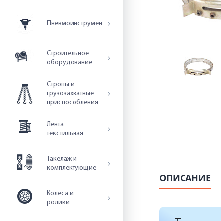
Пневмоинструмент
Строительное
оборудование
Стропы и
грузозахватные
приспособления
Лента
текстильная
Такелаж и
комплектующие
ОПИСАНИЕ
Колеса и
ролики