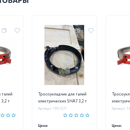
ТОВАРЫ
 талей
Тросоукладчик для талей
Тросоукл
3,2 т
электрических SHA7 3,2 т
электриче
Артикул: 1051571
Артикул: 1
Цена:
Цена: