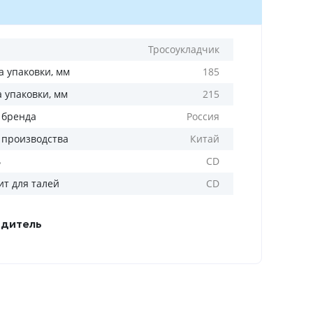
Тросоукладчик
 упаковки, мм
185
а упаковки, мм
215
 бренда
Россия
 производства
Китай
ь
CD
ит для талей
CD
дитель