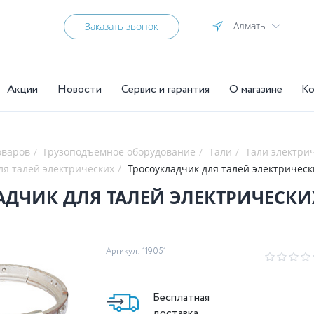
Алматы
Заказать звонок
Акции
Новости
Сервис и гарантия
О магазине
Ко
оваров
Грузоподъемное оборудование
Тали
Тали электри
ля талей электрических
Тросоукладчик для талей электрически
ДЧИК ДЛЯ ТАЛЕЙ ЭЛЕКТРИЧЕСКИХ 
Артикул: 119051
Бесплатная
доставка