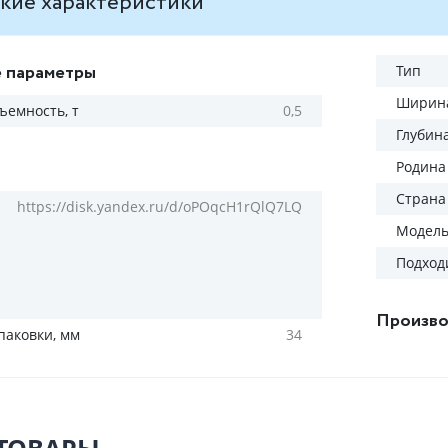
кие характеристики
 параметры
Тип
Ширина
ъемность, т
0,5
Глубин
Родина
Страна
https://disk.yandex.ru/d/oPOqcH1rQlQ7LQ
Модел
Подход
Произво
паковки, мм
34