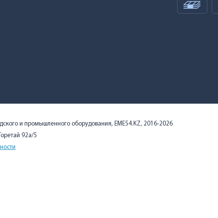
адского и промышленного оборудования, EME54.KZ, 2016-2026
 Торетай 92а/5
ности
сайте, вы подтверждаете, что ознакомились с Политикой в отно