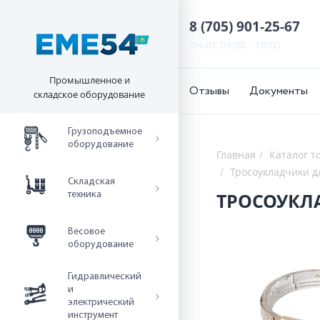
8 (705) 901-25-67
пн-пт 09:00 - 18:00
Промышленное и
Отзывы
Документы
складское оборудование
Грузоподъемное
оборудование
Главная
Каталог т
Тросоукладчики д
Складская
ТРОСОУКЛА
техника
Весовое
оборудование
Гидравлический
и
электрический
инструмент