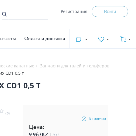
Регистрация
Войти
нтакты
Оплата и доставка
-
-
-
ческие канатные
Запчасти для талей и тельферов
х CD1 0,5 т
CD1 0,5 Т
(0)
В наличии
Цена:
9 967
KZT
(за )