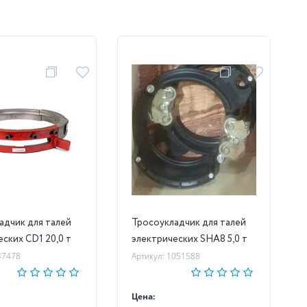
адчик для талей
Тросоукладчик для талей
ских CD1 20,0 т
электрических SHA8 5,0 т
47478
Артикул: 1051588
Цена: