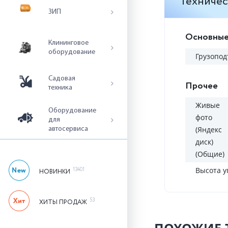
Техничес
ЗИП
Основные
Клининговое
оборудование
Грузопод
Садовая
Прочее
техника
Живые
Оборудование
фото
для
(Яндекс
автосервиса
диск)
(Общие)
Высота у
13401
НОВИНКИ
53
ХИТЫ ПРОДАЖ