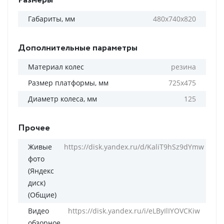
Размеры
Габариты, мм
480x740x820
Дополнительные параметры
Материал колес
резина
Размер платформы, мм
725х475
Диаметр колеса, мм
125
Прочее
Живые
https://disk.yandex.ru/d/KaliT9hSz9dYmw
фото
(Яндекс
диск)
(Общие)
Видео
https://disk.yandex.ru/i/eLByIlIYOVCKiw
обзорное