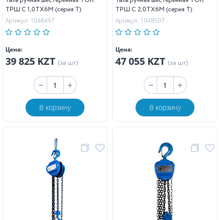
Таль ручная шестеренная TOR
Таль ручная шестеренная TOR
ТРШ C 1,0ТХ6М (серия T)
ТРШ C 2,0ТХ6М (серия T)
Артикул: 1048497
Артикул: 1048507
Цена:
Цена:
39 825 KZT
47 055 KZT
(за шт)
(за шт)
В корзину
В корзину