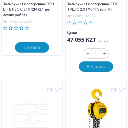
Таль ручная шестеренная REM
Таль ручная шестеренная TOR
LITE HSC C 3ТХ12М (2:1 для
ТРШ C 2,0ТХ6М (серия K)
легких работ)
Артикул: 1048132
Артикул: 1052788
Цена:
47 055 KZT
(за шт)
Заказать
В корзину