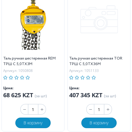
Таль ручная шестеренная REM
Таль ручная шестеренная TOR
ТРШ C 5,0ТХ3М
ТРШ C 5,0ТХ36М
Артикул: 1050808
Артикул: 1051133
Цена:
Цена:
68 625 KZT
407 345 KZT
(за шт)
(за шт)
В корзину
В корзину