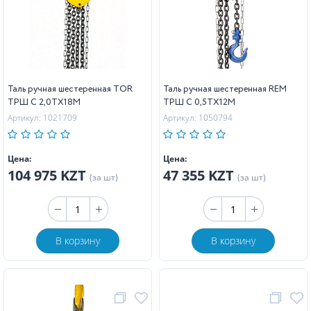
Таль ручная шестеренная TOR
Таль ручная шестеренная REM
ТРШ C 2,0ТХ18М
ТРШ C 0,5ТХ12М
Артикул: 1021709
Артикул: 1050794
Цена:
Цена:
104 975 KZT
47 355 KZT
(за шт)
(за шт)
В корзину
В корзину