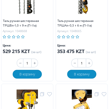
Таль ручная шестеренная
Таль ручная шестеренная
ТРШБп-1,0 т 9 м (П-IIa)
ТРШAп-0,5 т 6 м (П-IIa)
Артикул: 1048668
Артикул: 1048665
Цена:
Цена:
529 215 KZT
353 475 KZT
(за шт)
(за шт)
В корзину
В корзину