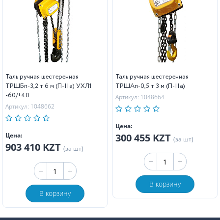
Таль ручная шестеренная
Таль ручная шестеренная
ТРШБп-3,2 т 6 м (П-IIa) УХЛ1
ТРШAп-0,5 т 3 м (П-IIa)
-60/+40
Артикул: 1048664
Артикул: 1048662
Цена:
Цена:
300 455 KZT
(за шт)
903 410 KZT
(за шт)
В корзину
В корзину