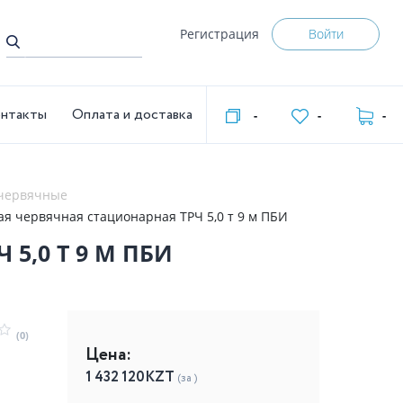
Регистрация
Войти
нтакты
Оплата и доставка
-
-
-
 червячные
ая червячная стационарная ТРЧ 5,0 т 9 м ПБИ
5,0 Т 9 М ПБИ
(0)
Цена:
1 432 120
KZT
(за )