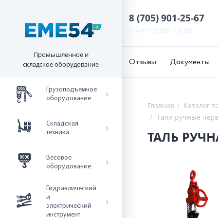
8 (705) 901-25-67
пн-пт 09:00 - 18:00
Промышленное и
Отзывы
Документы
складское оборудование
Грузоподъемное
оборудование
Главная
Каталог т
Тали ручные чер
Складская
ТАЛЬ РУЧН
техника
Весовое
оборудование
Гидравлический
и
электрический
инструмент