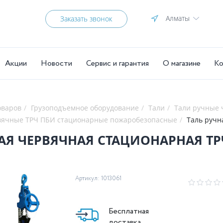
Алматы
Заказать звонок
Акции
Новости
Сервис и гарантия
О магазине
Ко
оваров
Грузоподъемное оборудование
Тали
Тали ручные
вячные ТРЧ ПБИ стационарные пожаробезопасные
Таль ручн
АЯ ЧЕРВЯЧНАЯ СТАЦИОНАРНАЯ ТРЧ 
Артикул: 1013061
Бесплатная
доставка