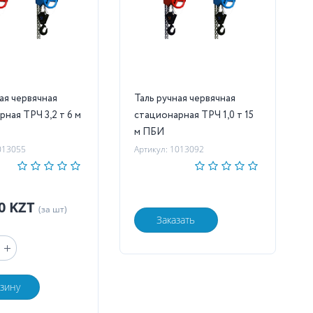
ая червячная
Таль ручная червячная
ная ТРЧ 3,2 т 6 м
стационарная ТРЧ 1,0 т 15
м ПБИ
013055
Артикул: 1013092
40 KZT
(за шт)
Заказать
рзину