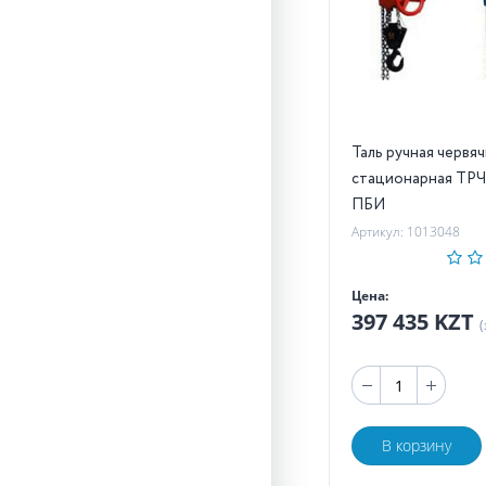
Таль ручная червя
стационарная ТРЧ 
ПБИ
Артикул: 1013048
Цена:
397 435 KZT
(
В корзину