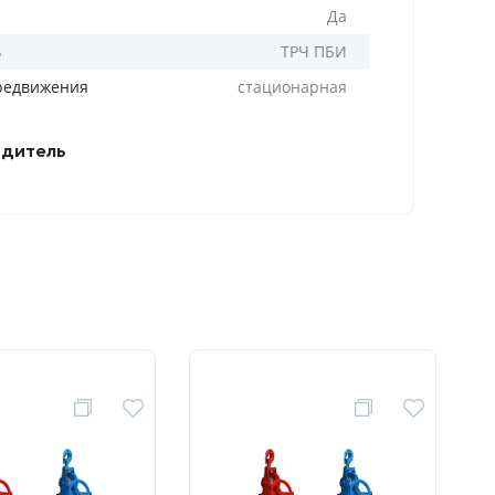
Да
ь
ТРЧ ПБИ
редвижения
стационарная
дитель