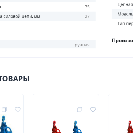
Цепная
г
75
Модел
а силовой цепи, мм
27
Тип пе
Произво
ручная
ТОВАРЫ