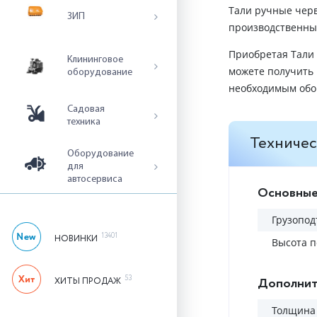
Тали ручные чер
ЗИП
производственных
Приобретая Тали
Клининговое
можете получить
оборудование
необходимым обо
Садовая
техника
Техничес
Оборудование
для
автосервиса
Основные
Грузопод
13401
НОВИНКИ
Высота п
53
Дополнит
ХИТЫ ПРОДАЖ
Толщина 