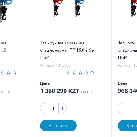
чная
Таль ручная червячная
Таль ручн
1,0 т
стационарная ТРЧ 5,0 т 6 м
стационар
ПБИ
ПБИ
Артикул: 1013060
Артикул: 1
Цена:
Цена:
1 360 290 KZT
966 3
за шт)
(за шт)
В корзину
В ко