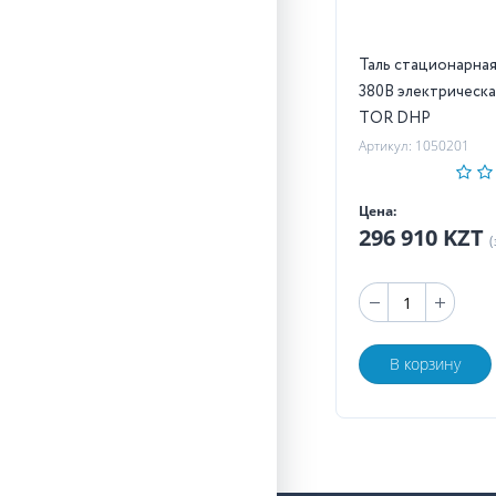
Таль стационарная 5,0т 9
380В электрическа
TOR DHP
Артикул: 1050201
Цена:
296 910 KZT
(
В корзину