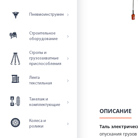
Пневмоинструмент
Строительное
оборудование
Стропы и
грузозахватные
приспособления
Лента
текстильная
Такелаж и
комплектующие
ОПИСАНИЕ
Колеса и
Таль электричес
ролики
опускания грузов