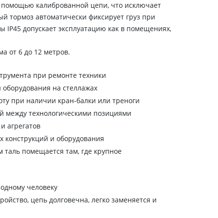
с помощью калиброванной цепи, что исключает
ый тормоз автоматически фиксирует груз при
ы IP45 допускает эксплуатацию как в помещениях,
Модельный ряд охватывает грузоподъемность от 1,0 до 10,0 тонн и высоту подъема от 6 до 12 метров.
струмента при ремонте техники
 оборудования на стеллажах
ту при наличии кран-балки или треноги
ей между технологическими позициями
 и агрегатов
х конструкций и оборудования
таль помещается там, где крупное
 одному человеку
ойство, цепь долговечна, легко заменяется и