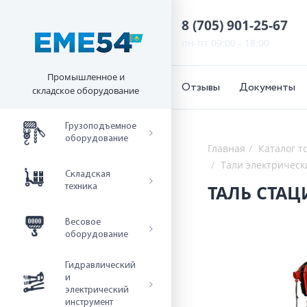
8 (705) 901-25-67
пн-пт 09:00 - 18:00
Промышленное и
Отзывы
Документы
складское оборудование
Грузоподъемное
оборудование
Главная
Каталог т
Тали электрическ
Складская
ТАЛЬ СТАЦ
техника
Весовое
оборудование
Гидравлический
и
электрический
инструмент