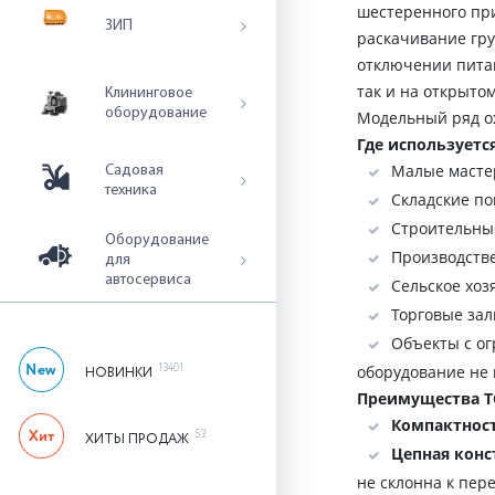
шестеренного при
ЗИП
раскачивание гру
отключении питан
так и на открытом
Клининговое
оборудование
Где используетс
Малые мастер
Садовая
техника
Складские по
Строительные
Оборудование
Производстве
для
автосервиса
Сельское хоз
Торговые зал
Объекты с о
13401
оборудование не
НОВИНКИ
Преимущества T
Компактност
53
ХИТЫ ПРОДАЖ
Цепная конс
не склонна к пер