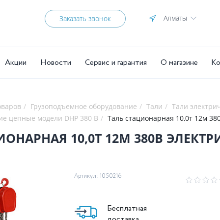
Алматы
Заказать звонок
Акции
Новости
Сервис и гарантия
О магазине
Ко
оваров
Грузоподъемное оборудование
Тали
Тали электри
ие цепные модели DHP 380 В
Таль стационарная 10,0т 12м 38
ИОНАРНАЯ 10,0Т 12М 380В ЭЛЕКТ
Артикул: 1050216
Бесплатная
доставка