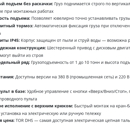
й подъем без раскачки:
Груз поднимается строго по вертикал
е при монтажных работах
ость подъема:
Позволяет ювелирно точно устанавливать грузы
нитный тормоз:
Автоматическая фиксация груза при отключен
а
иты IP45:
Корпус защищен от пыли и струй воды — возможна р
адежная конструкция:
Шестеренный привод с дисковым двига
 могут выйти из строя
дельный ряд:
Грузоподъемность от 1 до 10 тонн и высота по
тания:
Доступны версии на 380 В (промышленная сеть) и 220 В
ульт в базе:
Удобное управление с кнопки «Вверх/Вниз/Стоп»,
проводного пульта
е исполнение с верхним крюком:
Быстрый монтаж на кран-ба
установка на электрическую или ручную тележку
 цена:
TOR DHS — самая доступная электрическая цепная таль