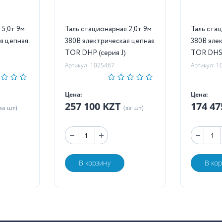
м
Таль стационарная 2,0т 9м
Таль стацион
я цепная
380В электрическая цепная
380В эле
TOR DHP (серия J)
TOR DH
Артикул: 1025467
Артикул: 1
Цена:
Цена:
257 100 KZT
174 4
за шт)
(за шт)
В корзину
В ко