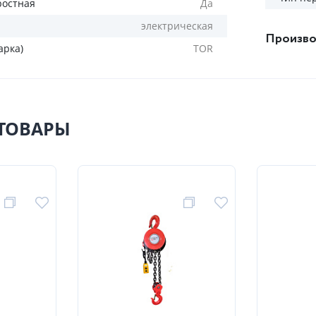
ростная
Да
электрическая
Произво
арка)
TOR
ТОВАРЫ