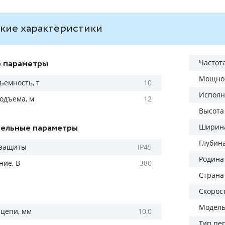
кие характеристики
 параметры
Частота
Мощнос
ъемность, т
10
Исполн
одъема, м
12
Высота
ельные параметры
Ширина
Глубин
 защиты
IP45
Родина
ие, В
380
Страна
Скорос
Модел
цепи, мм
10,0
Тип пе