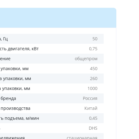
, Гц
50
ть двигателя, кВт
0,75
ение
общепром
 упаковки, мм
450
 упаковки, мм
260
а упаковки, мм
1000
 бренда
Россия
 производства
Китай
ть подъема, м/мин
0,45
ь
DHS
редвижения
стационарная