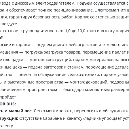
вода с дисковым электродвигателем. Подъем осуществляется 
за и обеспечивает точное позиционирование. Электромагнитн
ия, гарантируя безопасность работ. Корпус со степенью защит
 воздухе.
я?
ские и гаражи — подъем двигателей, агрегатов и тяжелого ин
мещения — погрузка/разгрузка товаров, перемещение паллет и
 площадки — монтаж конструкций, подъем материалов на высо
нные цеха — подача заготовок к станкам, перемещение детал
яйство — ремонт и обслуживание сельхозтехники, подъем узлов
ы и выставочные пространства — монтаж декораций, подвесны
граниченным пространством — благодаря компактным размерам 
 пройдет
OR DHS:
ь и малый вес:
Легко монтировать, переносить и обслуживать
трукция:
Отсутствие барабана и канатоукладчика упрощает устр
ехлесту