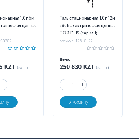
арная 1,0т 6м
Таль стационарная 1,0т 12м
ктрическая цепная
380В электрическая цепная
S
TOR DHS (серия J)
050202
Артикул: 12810122
Цена:
75 KZT
250 830 KZT
(за шт)
(за шт)
рзину
В корзину