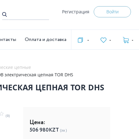
Регистрация
Войти
нтакты
Оплата и доставка
-
-
-
ческие цепные
0В электрическая цепная TOR DHS
РИЧЕСКАЯ ЦЕПНАЯ TOR DHS
(0)
Цена:
506 980
KZT
(за )