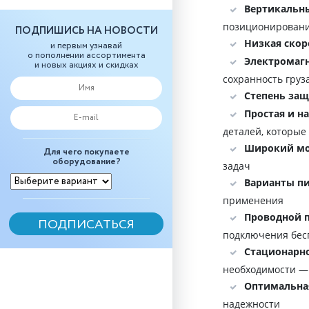
Вертикальны
позиционировани
ПОДПИШИСЬ НА НОВОСТИ
Низкая скор
и первым узнавай
о пополнении ассортимента
Электромаг
и новых акциях и скидках
сохранность груз
Степень защ
Простая и н
деталей, которые
Широкий мо
Для чего покупаете
оборудование?
задач
Варианты пи
применения
Проводной п
подключения бес
Стационарно
необходимости — 
Оптимальная
надежности