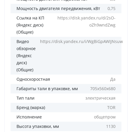
Мощность двигателя передвижения, кВт
0,75
Ссылка на КП
https://disk.yandex.ru/d/2sO-
(Яндекс диск)
oZh9wndZwg
(Общие)
Видео
https://disk.yandex.ru/i/WgBiGpAWIJNsuw
обзорное
(Яндекс
диск)
(Общие)
Односкоростная
Да
Габариты тали в упаковке, мм
705х560х680
Тип тали
электрическая
Бренд (марка)
TOR
Исполнение
общепром
Высота упаковки, мм
1130