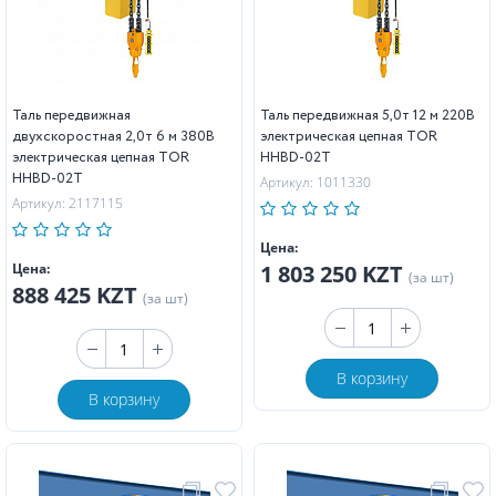
Таль передвижная
Таль передвижная 5,0т 12 м 220В
двухскоростная 2,0т 6 м 380В
электрическая цепная TOR
электрическая цепная TOR
HHBD-02T
HHBD-02T
Артикул: 1011330
Артикул: 2117115
Цена:
Цена:
1 803 250 KZT
(за шт)
888 425 KZT
(за шт)
В корзину
В корзину