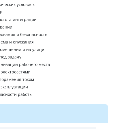
ических условиях
ии
остота интеграции
ивании
рования и безопасность
ема и опускания
помещении и на улице
под задачу
анизации рабочего места
 электросетями
 поражения током
 эксплуатации
пасности работы