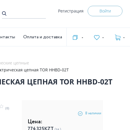
Регистрация
Войти
нтакты
Оплата и доставка
-
-
-
ческие цепные
12 м 380В электрическая цепная TOR HHBD-02T
0В ЭЛЕКТРИЧЕСКАЯ ЦЕПНАЯ TOR HHBD-02T
(0)
В наличии
Цена:
774 325
KZT
(за )