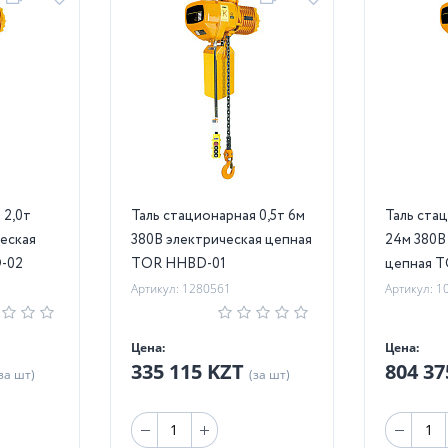
т
Таль стационарная 0,5т 6м
Таль стаци
еская
380В электрическая цепная
24м 380В
-02
TOR HHBD-01
цепная 
Артикул: 1280561
Артикул: 1
Цена:
Цена:
335 115 KZT
804 3
за шт)
(за шт)