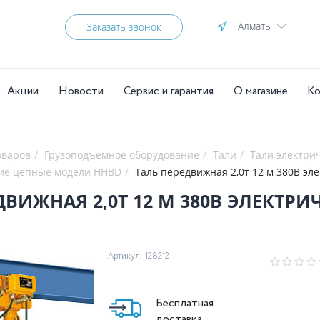
Алматы
Заказать звонок
Акции
Новости
Сервис и гарантия
О магазине
Ко
оваров
Грузоподъемное оборудование
Тали
Тали электри
кие цепные модели HHBD
Таль передвижная 2,0т 
ТАЛЬ ПЕРЕДВИЖНАЯ 2,0Т 12 М 38
Артикул: 128212
Бесплатная
доставка