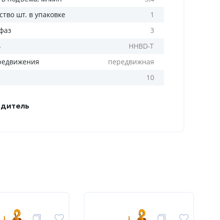
тво шт. в упаковке
1
 фаз
3
ь
HHBD-T
редвижения
передвижная
10
дитель