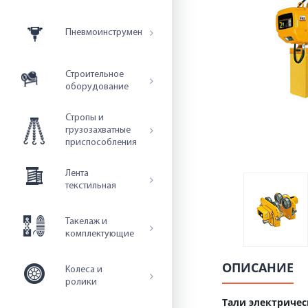
Пневмоинструмент
Строительное
оборудование
Стропы и
грузозахватные
приспособления
Лента
текстильная
Такелаж и
комплектующие
ОПИСАНИЕ
Колеса и
ролики
Тали электриче