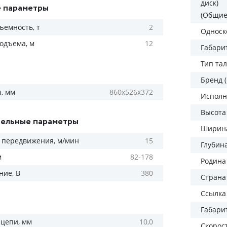
диск)
 параметры
(Общие
ъемность, т
2
Односк
одъема, м
12
Габарит
Тип та
Бренд 
, мм
860х526х372
Исполн
Высота
ельные параметры
Ширина
 передвижения, м/мин
15
Глубин
м
82-178
Родина
ие, В
380
Страна
Ссылка
Габари
цепи, мм
10,0
Скорос