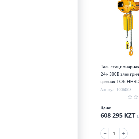
Таль стационарная 2,0
24м 380В электрич
цепная TOR HHBD
Артикул: 1006068
Цена:
608 295 KZT
(