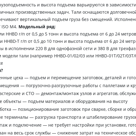
рузоподъемность и высота подъема варьируются в зависимости
личных производственных задач. Тали оснащаются долговечной
спечивают вертикальный подъем груза без смещений. Исполне
 ISO M4.
Модельный ряд:
и HHBD г/п от 0,5 до 5 тонн и высота подъема от 6 до 24 метро
HHBD-T г/п от 0,5 до 10 тонн и высота подъема от 6 до 24 мет
ы в исполнении 220 В для однофазной сети и 380 В для трехфаз
 модели тали (например HHBD-01/02/03 или HHBD-01T/02T/03T/0
ке
я?
нные цеха — подъем и перемещение заготовок, деталей и гот
омещения — погрузочно-разгрузочные работы с паллетами и к
стерские и СТО — демонтаж/монтаж узлов и агрегатов, обслуж
е объекты — подъем материалов и оборудования на высоту
отка — позиционирование заготовок при сварке, сборке и обр
е терминалы — разгрузка транспорта и штабелирование грузо
аж и подключение — не требует настройки при установке, гото
зан на весь срок службы — снижение затрат на техническое об