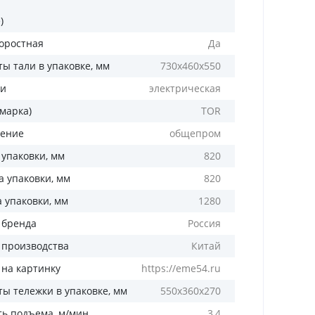
)
оростная
Да
ы тали в упаковке, мм
730х460х550
ли
электрическая
(марка)
TOR
ение
общепром
 упаковки, мм
820
 упаковки, мм
820
а упаковки, мм
1280
 бренда
Россия
 производства
Китай
 на картинку
https://eme54.ru
ты тележки в упаковке, мм
550х360х270
ть подъема, м/мин
3,4