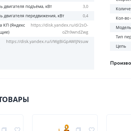
 двигателя подъёма, кВт
3,0
Количес
 двигателя передвижения, кВт
0,4
Кол-во
а КП (Яндекс
https://disk.yandex.ru/d/2sO-
Модел
бщие)
oZh9wndZwg
Тип пе
https://disk.yandex.ru/i/WgBiGpAWIJNsuw
Цепь
е
Произво
ТОВАРЫ