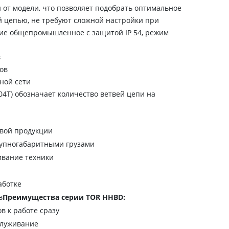
 от модели, что позволяет подобрать оптимальное
 цепью, не требуют сложной настройки при
ние общепромышленное с защитой IP 54, режим
в
ров
ной сети
4T) обозначает количество ветвей цепи на
овой продукции
рупногабаритными грузами
ивание техники
аботке
в
Преимущества серии TOR HHBD:
в к работе сразу
служивание