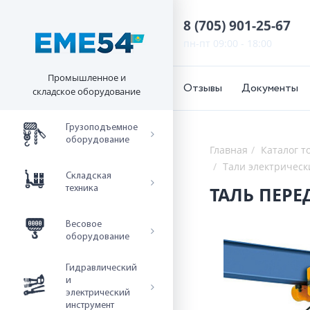
8 (705) 901-25-67
пн-пт 09:00 - 18:00
Промышленное и
Отзывы
Документы
складское оборудование
Грузоподъемное
оборудование
Главная
Каталог т
Тали электричес
Складская
техника
Весовое
оборудование
Гидравлический
и
электрический
инструмент