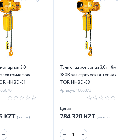
онарная 3,0т
Таль стационарная 3,0т 18м
 электрическая
380В электрическая цепная
TOR HHBD-01
TOR HHBD-03
006070
Артикул: 1006073
Цена:
75 KZT
784 320 KZT
(за шт)
(за шт)