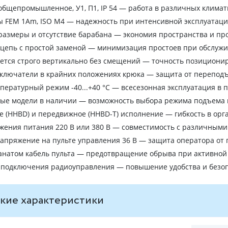
бщепромышленное, У1, П1, IP 54 — работа в различных климат
ы FEM 1Аm, ISO M4 — надежность при интенсивной эксплуатац
азмеры и отсутствие барабана — экономия пространства и пр
 цепь с простой заменой — минимизация простоев при обслуж
ется строго вертикально без смещений — точность позициони
ключатели в крайних положениях крюка — защита от переподъ
ературный режим -40...+40 °C — всесезонная эксплуатация в 
ные модели в наличии — возможность выбора режима подъема 
 (HHBD) и передвижное (HHBD-Т) исполнение — гибкость в орг
ения питания 220 В или 380 В — совместимость с различными
апряжение на пульте управления 36 В — защита оператора от
анатом кабель пульта — предотвращение обрыва при активной
 подключения радиоуправления — повышение удобства и безо
кие характеристики