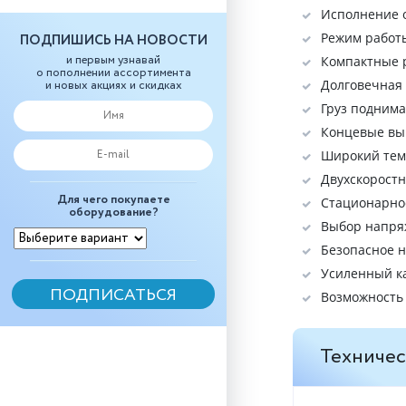
Исполнение о
Режим работ
ПОДПИШИСЬ НА НОВОСТИ
и первым узнавай
Компактные р
о пополнении ассортимента
Долговечная
и новых акциях и скидках
Груз поднима
Концевые вы
Широкий темп
Двухскорост
Для чего покупаете
Стационарное
оборудование?
Выбор напряж
Безопасное н
Усиленный к
Возможность
Техничес