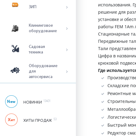
использования. Г
ЗИП
решение для раз
установке и обе
Клининговое
работы FEM 1Аm /
оборудование
Стационарные тал
Передвижные тали 
Садовая
Тали представлен
техника
Цифра в названии
крюковой подвес
Оборудование
Где используетс
для
Производстве
автосервиса
Складские п
Ремонтные ма
Строительны
13401
НОВИНКИ
Металлообраб
Логистически
53
ХИТЫ ПРОДАЖ
Быстрый монт
Редуктор сма