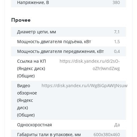
Напряжение, В
380
Прочее
Диаметр цепи, мм
7,1
Мощность двигателя подъёма, кВт
1,5
Мощность двигателя передвижения, кВт
0,4
Ссылка на КП
https://disk.yandex.ru/d/2sO-
(Яндекс диск)
oZh9wndZwg
(Общие)
Видео
https://disk.yandex.ru/i/WgBiGpAWIJNsuw
обзорное
(Яндекс
диск)
(Общие)
Односкоростная
Да
Габариты тали в упаковке, мм
600х380х460