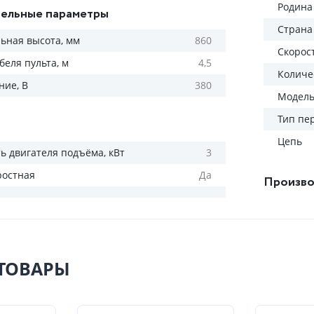
Родина
ельные параметры
Страна
ьная высота, мм
860
Скорос
беля пульта, м
4,5
Количес
ие, В
380
Модел
Тип пе
Цепь
 двигателя подъёма, кВт
3
ростная
Да
Произво
ТОВАРЫ