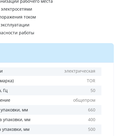
анизации рабочего места
 электросетями
 поражения током
 эксплуатации
пасности работы
ли
электрическая
(марка)
TOR
, Гц
50
ение
общепром
 упаковки, мм
660
 упаковки, мм
400
а упаковки, мм
500