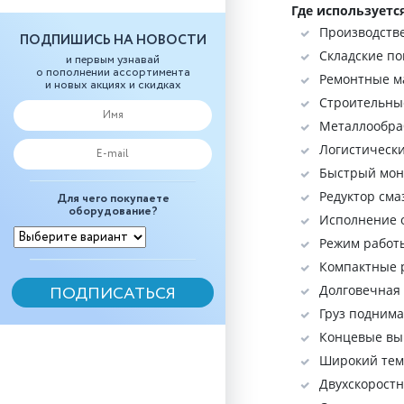
Где используетс
Производстве
ПОДПИШИСЬ НА НОВОСТИ
Складские п
и первым узнавай
о пополнении ассортимента
Ремонтные ма
и новых акциях и скидках
Строительны
Металлообраб
Логистически
Быстрый монт
Редуктор сма
Для чего покупаете
оборудование?
Исполнение о
Режим работ
Компактные р
Долговечная
Груз поднима
Концевые вы
Широкий темп
Двухскорост