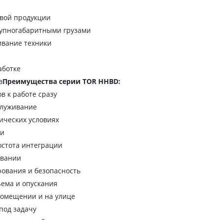
овой продукции
рупногабаритными грузами
ивание техники
аботке
в
Преимущества серии TOR HHBD:
в к работе сразу
служивание
ических условиях
ии
остота интеграции
ивании
рования и безопасность
ема и опускания
помещении и на улице
под задачу