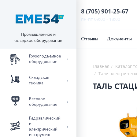
8 (705) 901-25-67
пн-пт 09:00 - 18:00
Промышленное и
Отзывы
Документы
складское оборудование
Грузоподъемное
оборудование
Главная
Каталог т
Тали электричес
Складская
техника
Весовое
оборудование
Гидравлический
и
электрический
инструмент