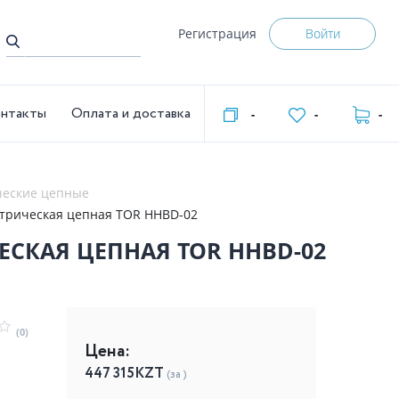
Регистрация
Войти
нтакты
Оплата и доставка
-
-
-
ческие цепные
2,0т 6м 380В электрическая цепная TOR HHBD-02
 380В ЭЛЕКТРИЧЕСКАЯ ЦЕПНАЯ TOR HHBD-02
(0)
Цена:
447 315
KZT
(за )