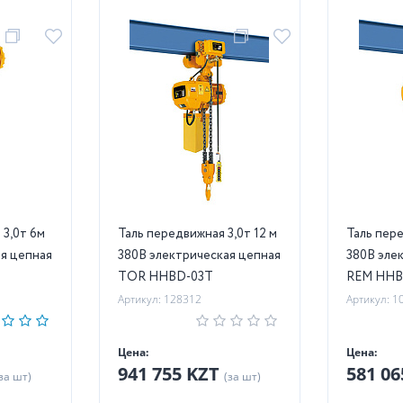
м
Таль передвижная 3,0т 12 м
Таль передви
я цепная
380В электрическая цепная
380В эле
TOR HHBD-03T
REM HHB
Артикул: 128312
Артикул: 1
Цена:
Цена:
941 755 KZT
581 0
за шт)
(за шт)