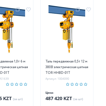
жная 1,0т 6 м
Таль передвижная 0,5т 12 м
ктрическая цепная
380В электрическая цепная
D-01T
TOR HHBD-01T
051639
Артикул: 1004090
Цена:
65 KZT
487 420 KZT
(за шт)
(за шт)