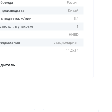
 бренда
Россия
 производства
Китай
ть подъема, м/мин
3,4
тво шт. в упаковке
1
ь
HHBD
редвижения
стационарная
11,2х34
дитель