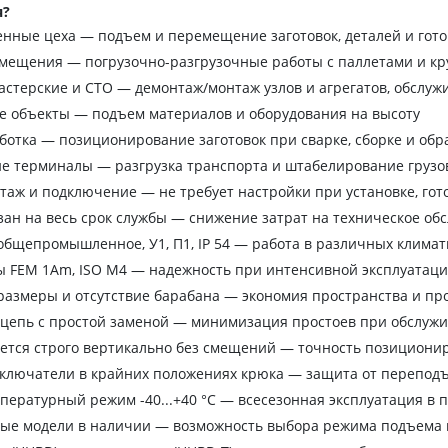
я?
нные цеха — подъем и перемещение заготовок, деталей и гот
омещения — погрузочно-разгрузочные работы с паллетами и к
стерские и СТО — демонтаж/монтаж узлов и агрегатов, обслуж
е объекты — подъем материалов и оборудования на высоту
отка — позиционирование заготовок при сварке, сборке и обр
е терминалы — разгрузка транспорта и штабелирование грузо
аж и подключение — не требует настройки при установке, гото
зан на весь срок службы — снижение затрат на техническое об
бщепромышленное, У1, П1, IP 54 — работа в различных климат
ы FEM 1Аm, ISO M4 — надежность при интенсивной эксплуатац
азмеры и отсутствие барабана — экономия пространства и пр
 цепь с простой заменой — минимизация простоев при обслуж
ется строго вертикально без смещений — точность позициони
ключатели в крайних положениях крюка — защита от переподъ
ературный режим -40...+40 °C — всесезонная эксплуатация в 
ные модели в наличии — возможность выбора режима подъема 