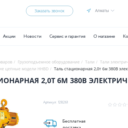
Алматы
Заказать звонок
Акции
Новости
Сервис и гарантия
О магазине
Ко
оваров
Грузоподъемное оборудование
Тали
Тали электри
кие цепные модели HHBD
Таль стационарная 
ТАЛЬ СТАЦИОНАРНАЯ 2,0Т 6М
Артикул: 128261
Бесплатная
доставка