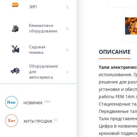
ЗИП
Клининговое
оборудование
Садовая
ОПИСАНИЕ
техника
Тали электриче
Оборудование
для
использования. Г
автосервиса
решение для раз
установке и обе
работы FEM 1Аm /
13401
НОВИНКИ
Стационарные тал
Передвижные тали 
Тали представлен
53
ХИТЫ ПРОДАЖ
Цифра в названии
крюковой подвес