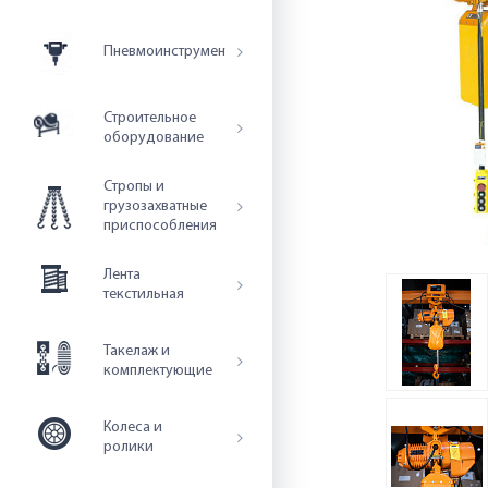
Пневмоинструмент
Строительное
оборудование
Стропы и
грузозахватные
приспособления
Лента
текстильная
Такелаж и
комплектующие
Колеса и
ролики