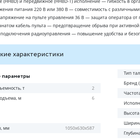
 (HHBD) и передвижное (HHBD-Т) исполнение — гибкость в орг
ения питания 220 В или 380 В — совместимость с различными
апряжение на пульте управления 36 В — защита оператора от
анатом кабель пульта — предотвращение обрыва при активной
 подключения радиоуправления — повышение удобства и безо
кие характеристики
Тип та
 параметры
Бренд 
ъемность, т
2
Частота
одъема, м
6
Исполн
Высота
Ширина
, мм
1050х630х587
Глубин