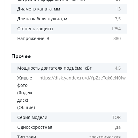
Диаметр каната, мм
13
Длина кабеля пульта, м
7,5
Степень защиты
IP54
Напряжение, В
380
Прочее
Мощность двигателя подъёма, кВт
4,5
Живые
https://disk.yandex.ru/d/YpZzeTqk6eN0fw
фото
(Яндекс
диск)
(Общие)
Серия модели
TOR
Односкоростная
Да
Тип тали
электрическая