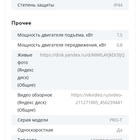
Степень защиты
IP44
Прочее
Мощность двигателя подъёма, кВт
7,5
Мощность двигателя передвижения, кВт
0,8
Живые
https://disk.yandex.ru/d/MMlLAYJkDi3lJQ
фото
(Яндекс
диск)
(Общие)
Видео обзорное
https://vkvideo.ru/video-
(Яндекс диск)
211271005_456239441
(Общие)
Серия модели
PRO-T
Односкоростная
Да
Тип тали
электрическая