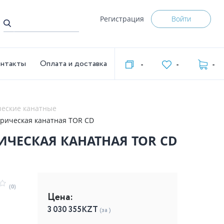
Регистрация
Войти
нтакты
Оплата и доставка
-
-
-
ческие канатные
ктрическая канатная TOR CD
РИЧЕСКАЯ КАНАТНАЯ TOR CD
(0)
Цена:
3 030 355
KZT
(за )