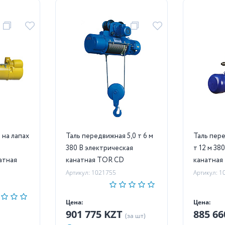
 на лапах
Таль передвижная 5,0 т 6 м
Таль перед
380 В электрическая
т 12 м 38
атная
канатная TOR CD
канатная
Артикул: 1021755
Артикул: 1
Цена:
Цена:
901 775 KZT
885 6
(за шт)