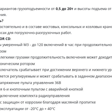
ариантов грузоподъемности от
0,5 до 20т
и высоты подъема от
ния.
ь?
остоятельно и в составе мостовых, консольных и козловых крано
ксах для погрузочно-разгрузочных работ.
OR CD
:
 умеренный М3 - до 120 включений в час при продолжительнос
зом
 легкими грузами продолжительность включения может доходит
коническим ротором
ключатель срабатывает при достижении верхнего и нижнего ур
яется регулируемым и может срабатывать в заданном диапазон
напряжение пульта управления 36В
я 6-и кнопочным пультом с аварийной кнопкой
дключение комплекта радиоуправления
с защищен от коррозии благодаря масляной пропитке
эксплуатации от -20°C до + 40°C