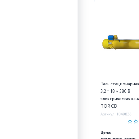
Таль стационарная
3,2 т 18 м 380 В
электрическая кан
TOR CD
Артикул: 1049838
Цена: