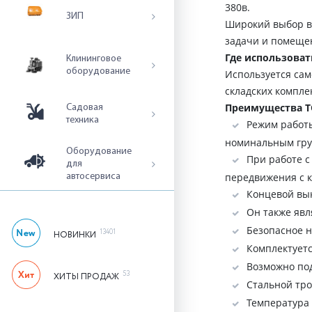
380в.
ЗИП
Широкий выбор в
задачи и помеще
Где использоват
Клининговое
оборудование
Используется сам
складских компле
Преимущества T
Садовая
техника
Режим работы
номинальным гру
Оборудование
При работе с
для
передвижения с 
автосервиса
Концевой вы
Он также явл
Безопасное 
13401
НОВИНКИ
Комплектуетс
Возможно по
53
ХИТЫ ПРОДАЖ
Стальной тро
Температура 