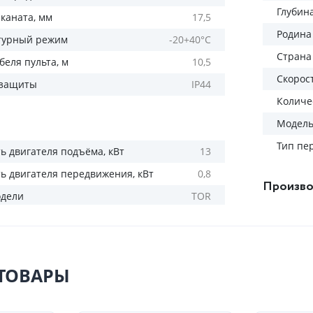
Глубин
каната, мм
17,5
Родина
турный режим
-20+40°С
Страна
беля пульта, м
10,5
Скорос
 защиты
IP44
Количес
Модел
Тип пе
 двигателя подъёма, кВт
13
 двигателя передвижения, кВт
0,8
Произво
одели
TOR
ТОВАРЫ