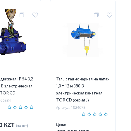
вижная IP 54 3,2
Таль стационарная на лапах
0 В электрическая
1,0 т 12 м 380 В
 TOR CD
электрическая канатная
TOR CD (серия J)
026534
Артикул: 1024675
60 KZT
Цена:
(за шт)