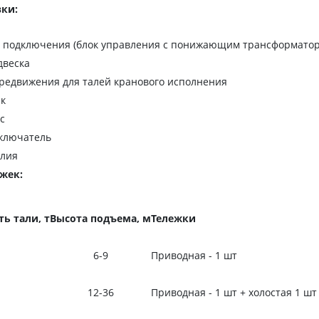
ки:
я подключения (блок управления с понижающим трансформатор
двеска
редвижения для талей кранового исполнения
ик
с
ключатель
елия
жек:
ь тали, т
Высота
подъема, м
Тележки
6-9
Приводная - 1 шт
12-36
Приводная - 1 шт + холостая 1 шт