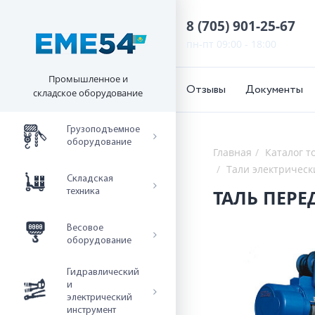
8 (705) 901-25-67
пн-пт 09:00 - 18:00
Промышленное и
Отзывы
Документы
складское оборудование
Грузоподъемное
оборудование
Главная
Каталог т
Тали электрическ
Складская
ТАЛЬ ПЕРЕ
техника
Весовое
оборудование
Гидравлический
и
электрический
инструмент