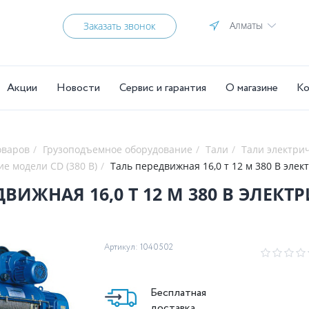
Алматы
Заказать звонок
Акции
Новости
Сервис и гарантия
О магазине
Ко
оваров
Грузоподъемное оборудование
Тали
Тали электри
ие модели CD (380 В)
Таль передвижная 16,0 т 12 м 380 В эле
ДВИЖНАЯ 16,0 Т 12 М 380 В ЭЛЕКТ
Артикул: 1040502
Бесплатная
доставка