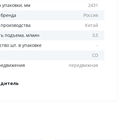
а упаковки, мм
2431
 бренда
Россия
 производства
Китай
ть подъема, м/мин
3,5
тво шт. в упаковке
-
ь
CD
редвижения
передвижная
дитель