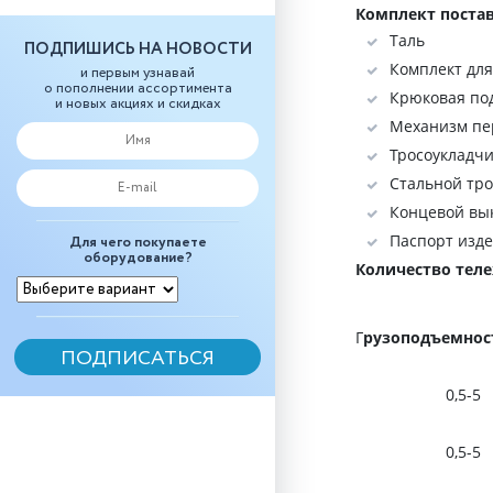
Комплект постав
Таль
ПОДПИШИСЬ НА НОВОСТИ
Комплект дл
и первым узнавай
о пополнении ассортимента
Крюковая по
и новых акциях и скидках
Механизм пе
Тросоукладч
Стальной тро
Концевой вы
Паспорт изд
Для чего покупаете
оборудование?
Количество теле
Г
рузоподъемност
0,5-5
0,5-5