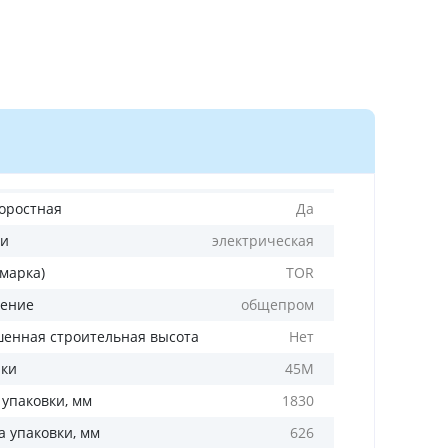
оростная
Да
ли
электрическая
(марка)
TOR
ение
общепром
енная строительная высота
Нет
лки
45М
 упаковки, мм
1830
 упаковки, мм
626