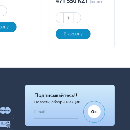
471 550 KZT
(за шт)
рзину
В корзину
Подписывайтесь!!
Новости, обзоры и акции
Ок