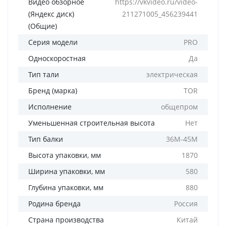
Видео обзорное
https://vkvideo.ru/video-
(Яндекс диск)
211271005_456239441
(Общие)
Серия модели
PRO
Односкоростная
Да
Тип тали
электрическая
Бренд (марка)
TOR
Исполнение
общепром
Уменьшенная строительная высота
Нет
Тип балки
36М-45М
Высота упаковки, мм
1870
Ширина упаковки, мм
580
Глубина упаковки, мм
880
Родина бренда
Россия
Страна производства
Китай